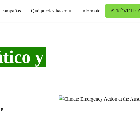
ATRÉVETE 
s campañas
Qué puedes hacer tú
Infórmate
tico y
ne
e