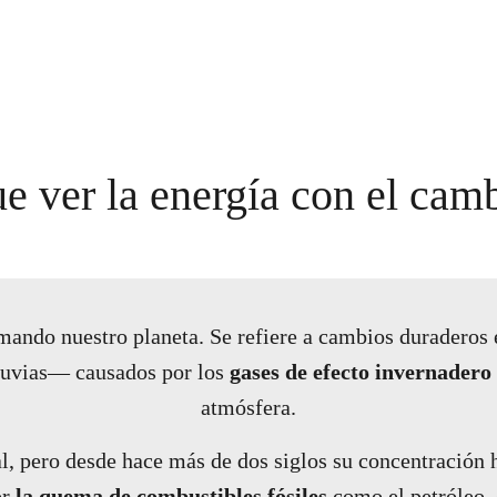
e ver la energía con el cam
rmando nuestro planeta. Se refiere a cambios duradero
lluvias— causados por los
gases de efecto invernadero
atmósfera.
al, pero desde hace más de dos siglos su concentración 
or
la quema de combustibles fósiles
como el petróleo, 