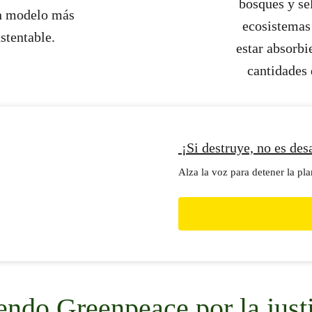
bosques y se
un modelo más
ecosistemas
ustentable.
estar absorb
cantidades 
¡Si destruye, no es de
Alza la voz para detener la p
endo Greenpeace por la justi