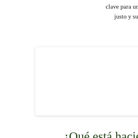
clave para 
justo y s
¿Qué está haci