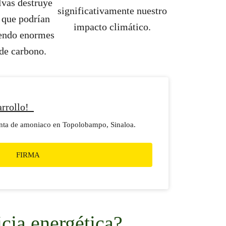
lvas destruye
significativamente nuestro
 que podrían
impacto climático.
iendo enormes
de carbono.
sarrollo!
lanta de amoniaco en Topolobampo, Sinaloa.
FIRMA
cia energética?