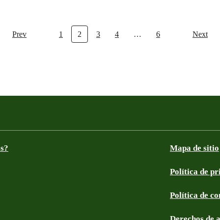
Prev
1
2
3
4
…
6
Next
os?
Mapa de sitio
Política de p
Política de c
Derechos de 