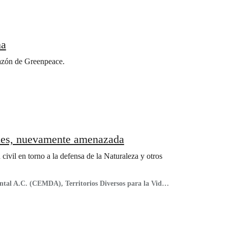
ha
razón de Greenpeace.
ales, nuevamente amenazada
ivil en torno a la defensa de la Naturaleza y otros
tal A.C. (CEMDA), Territorios Diversos para la Vida
yecto de Derechos Económicos, Sociales y Culturales
Mexicano para la Defensa del Medio Ambiente A.C.