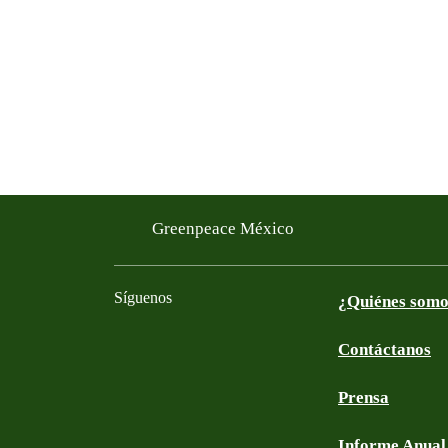
Greenpeace México
Síguenos
¿Quiénes som
Contáctanos
Facebook
Twitter
YouTube
Instagram
Tiktok
LinkedIn
Prensa
Informe Anual