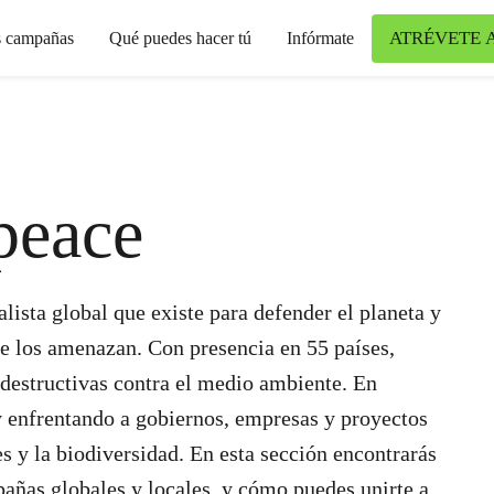
ATRÉVETE 
s campañas
Qué puedes hacer tú
Infórmate
peace
ista global que existe para defender el planeta y
e los amenazan. Con presencia en 55 países,
 destructivas contra el medio ambiente. En
 enfrentando a gobiernos, empresas y proyectos
s y la biodiversidad. En esta sección encontrarás
pañas globales y locales, y cómo puedes unirte a