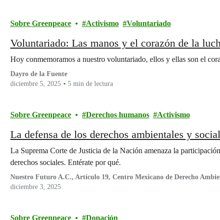
Sobre Greenpeace
Activismo
Voluntariado
Voluntariado: Las manos y el corazón de la luc
Hoy conmemoramos a nuestro voluntariado, ellos y ellas son el co
Dayro de la Fuente
diciembre 5, 2025
5 min de lectura
Sobre Greenpeace
Derechos humanos
Activismo
La defensa de los derechos ambientales y soci
La Suprema Corte de Justicia de la Nación amenaza la participación c
derechos sociales. Entérate por qué.
Nuestro Futuro A.C., Artículo 19, Centro Mexicano de Derecho Ambien
A.C. (TerraVida), Fundar Centro de Análisis e Investigación A.C., Pro
diciembre 3, 2025
A.C. (ProDESC), Servicios y Asesoría para la Paz (Serapaz), Centro 
(Defensa Ambiental del Noroeste-DAN) y Greenpeace México.
Sobre Greenpeace
Donación