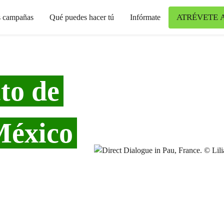
ATRÉVETE 
s campañas
Qué puedes hacer tú
Infórmate
to de
México