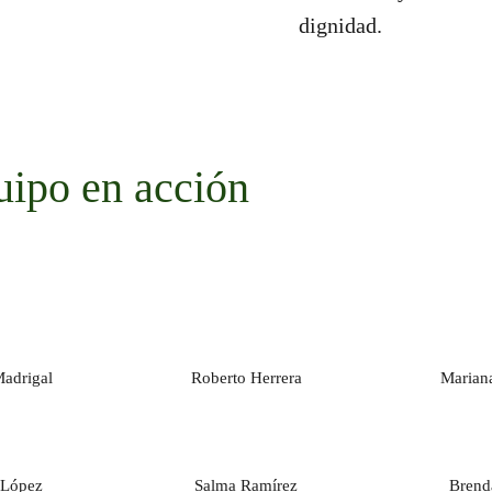
dignidad.
uipo en acción
Madrigal
Roberto Herrera
Mariana
 López
Salma Ramírez
Brend