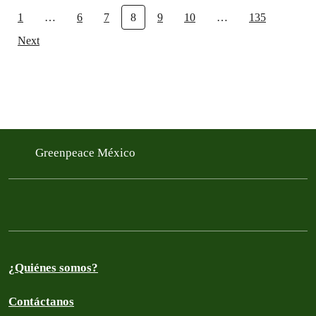
1
…
6
7
8
9
10
…
135
Next
Greenpeace México
¿Quiénes somos?
Contáctanos