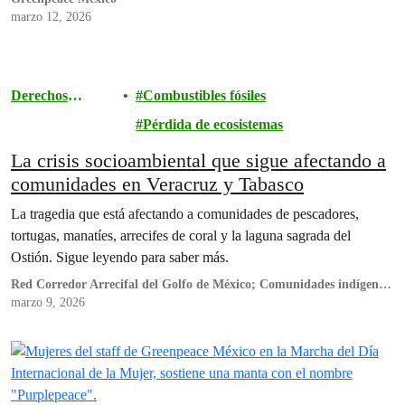
marzo 12, 2026
Derechos
Combustibles fósiles
humanos
Pérdida de ecosistemas
La crisis socioambiental que sigue afectando a
comunidades en Veracruz y Tabasco
La tragedia que está afectando a comunidades de pescadores,
tortugas, manatíes, arrecifes de coral y la laguna sagrada del
Ostión. Sigue leyendo para saber más.
Red Corredor Arrecifal del Golfo de México; Comunidades indígenas
de Pajapan: Comunidad El Pescador (Pajapan), Comunidad El
marzo 9, 2026
Mangal (Pajapan), Comunidad Benito Juárez (Pajapan) y Bienes
Comunales Pajapan; Sembrando Semilla Sagrada AC; Proceso de
Articulación de la Sierra de Santa Marta; Movimiento Regional
Indígena en Defensa y Respeto por la Vida; Federación Indígena
Empresarial y Comunidades Locales de México AC, Centro de