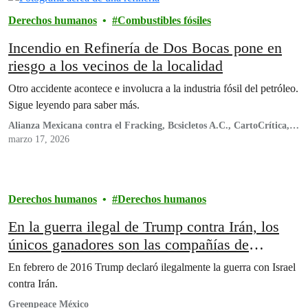
Derechos humanos
Combustibles fósiles
Incendio en Refinería de Dos Bocas pone en
riesgo a los vecinos de la localidad
Otro accidente acontece e involucra a la industria fósil del petróleo.
Sigue leyendo para saber más.
Alianza Mexicana contra el Fracking, Bcsicletos A.C., CartoCrítica,
A.C., Centro Mexicano de Derecho Ambiental, A.C. (CEMDA),
marzo 17, 2026
Conexiones Climáticas, CORASON Defensa del Territorio, Engenera,
A.C., Espacio de Coordinación de Organizaciones Civiles sobre
Derechos Económicos, Sociales, Culturales y Ambientales (Espacio
DESCA), Fundar Centro de Análisis e Investigación, Greenpeace
Derechos humanos
Derechos humanos
México A.C., Nuestro Futuro, Organización Familia Pasta de
Conchos, Planeteando, RG - Asesoría Legal
En la guerra ilegal de Trump contra Irán, los
únicos ganadores son las compañías de
petróleo y gas.
En febrero de 2016 Trump declaró ilegalmente la guerra con Israel
contra Irán.
Greenpeace México