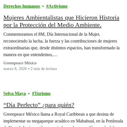
Derechos Humanos de los pueblos del Sur de Veracruz Bety Cariño;
Derechos humanos
Activismo
RG - Asesoría Legal; Federación de Sociedades Cooperativas
Pesqueras y Acuícolas El Faro FC de RL; comunidad El Bosque,
Mujeres Ambientalistas que Hicieron Historia
Tabasco; Colectivo Altepee; Gente Sustentable AC; MARETUX;
por la Protección del Medio Ambiente.
Conexiones Climáticas; Sendas AC; INANA AC; El Colegio de
Biólogos Profesionales de Veracruz; Monitores Mandinga; Red Global
Conmemoramos el 8M, Día Internacional de la Mujer,
de Jóvenes por la Biodiversidad (GYBN México); Cooperativa "Las
reconociendo la lucha, la fuerza y las contribuciones de mujeres
Bonitas" -NecMar-; Cooperativa de Producción Pesquera
Barranqueña del Golfo, S.C.L; Territorios Diversos para la Vida,
extraordinarias que, desde distintos espacios, han transformado la
A.C.; Colectivo Manatí Eco-Ambiente; Pueblos Unidos de la Cuenca
manera en que entendemos,…
La Antigua por Río Libres (PUCARL); Greenpeace México A.C.;
Greenpeace México
MarNatura AC; y Refugio Pesquero Punta del Tigre en Isla Aguada
marzo 8, 2026
2 min de lectura
Selva Maya
Turismo
“Día Perfecto” ¿para quién?
Greenpeace México llama a Royal Caribbean a que desista de
implementar su megaparque acuático en Mahahual, en la Península