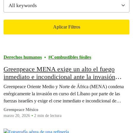
Aplicar Filtros
Filtered results
Derechos humanos
Combustibles fósiles
Greenpeace MENA exige un alto el fuego
inmediato e incondicional ante la invasión
israelí y la escalada de atrocidades en el
Greenpeace Oriente Medio y Norte de África (MENA) condena
Líbano.
enérgicamente la invasión en curso del Líbano por parte de las
fuerzas israelíes y exige el cese inmediato e incondicional de…
Greenpeace México
marzo 20, 2026
2 min de lectura