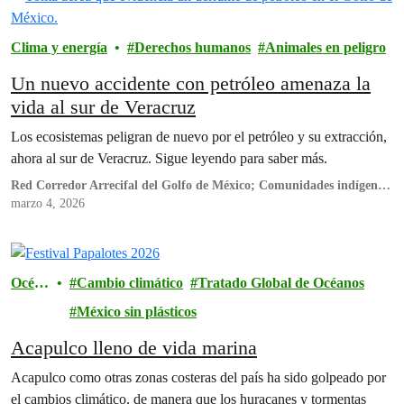
Clima y energía
Derechos humanos
Animales en peligro
Un nuevo accidente con petróleo amenaza la
vida al sur de Veracruz
Los ecosistemas peligran de nuevo por el petróleo y su extracción,
ahora al sur de Veracruz. Sigue leyendo para saber más.
Red Corredor Arrecifal del Golfo de México; Comunidades indígenas
de Pajapan: Comunidad El Pescador (Pajapan), Comunidad El
marzo 4, 2026
Mangal (Pajapan), Comunidad Benito Juárez (Paja pan);
Sembrando semilla Sagrada AC.; Centro de Derechos Humanos de los
pueblos del Sur de Veracruz Bety Cariño; Proceso de Articulación de
la Sierra de Santa Marta; RG - Asesoría Legal; Federación de
Océan
Cambio climático
Tratado Global de Océanos
Sociedades Cooperativas Pesqueras y Acuícolas El Faro FC de RL;
os
México sin plásticos
Colectivo Altepee; Movimiento Regional Indígena en Defensa y
Respeto por la Vida; Gente Sustentable AC; MARETUX; Conexiones
Acapulco lleno de vida marina
Climáticas; Sendas AC; INANA AC; El Colegio de Biólogos
Profesionales de Veracruz; Monitores Mandinga; Red Global de
Acapulco como otras zonas costeras del país ha sido golpeado por
Jóvenes por la Biodiversidad (GYBN México); Cooperativa "Las
el cambios climático, de manera que los huracanes y tormentas
Bonitas" -NecMar-; Cooperativa de Producción Pesquera