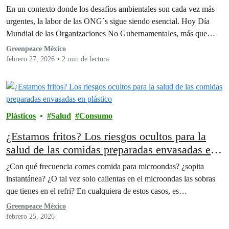
A.C. (CEMDA); Alianza Mexicana contra el Fracking; Asamblea de
En un contexto donde los desafíos ambientales son cada vez más
los Pueblos Indígenas del Istmo en Defensa de la Tierra y el Territorio
urgentes, la labor de las ONG´s sigue siendo esencial. Hoy Día
- APIIDTT ; SmartFish Rescate de Valor, AC; CORASON Defensa del
Mundial de las Organizaciones No Gubernamentales, más que…
Territorio (Coordinadora Regional de Acción Solidaria en Defensa del
Territorio Huasteca Totonacapan)
Greenpeace México
febrero 27, 2026
2 min de lectura
Plásticos
Salud
Consumo
¿Estamos fritos? Los riesgos ocultos para la
salud de las comidas preparadas envasadas en
plástico.
¿Con qué frecuencia comes comida para microondas? ¿sopita
instantánea? ¿O tal vez solo calientas en el microondas las sobras
que tienes en el refri? En cualquiera de estos casos, es…
Greenpeace México
febrero 25, 2026