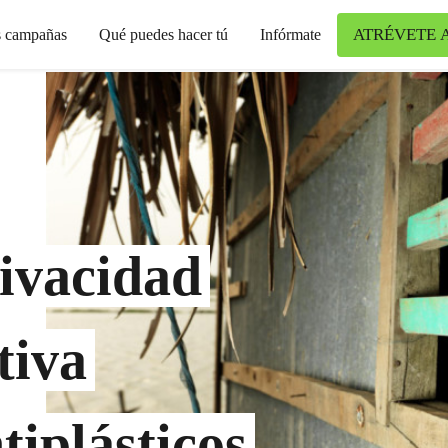
ATRÉVETE 
s campañas
Qué puedes hacer tú
Infórmate
rivacidad
tiva
iplásticos