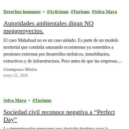
Derechos humanos
Activismo
Turismo
Selva Maya
Autoridades ambientales digan NO
megaproyectos.
El caso Mahahual no es un caso aislado. Es parte de un modelo
territorial que continúa saturando ecosistemas ya sometidos a
presiones extremas por desarrollos turísticos, inmobiliarios,
extractivos y de infraestructura. Pero antes de que las empresas
desistan de seguir con megaproyectos destructivos, como lo hizo
Greenpeace México
Royal Caribbean con su proyecto Perfect Day, es necesario…
mayo 22, 2026
Selva Maya
Turismo
Sociedad civil reconoce negativa a “Perfect
Day”
La determinación representa una decisión histórica para la