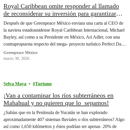
Royal Caribbean omite responder al llamado
de reconsiderar su inversión para garantizar
una selva y un arrecife vivos.
Después de que Greenpeace México enviara una carta al CEO de
la naviera estadounidense Royal Caribbean Internacional, Michael
Bayley, así como a su Presidente en México, Ari Adler, con una
contrapropuesta respecto del mega- proyecto turístico Perfect Day
en Mahahual, la naviera emitió su respuesta.
Greenpeace México
marzo 30, 2026
Selva Maya
Turismo
¡Van a contaminar los ríos subterráneos en
Mahahual y no quieren que lo sepamos!
¿Sabías que en la Península de Yucatán se han explorado
aproximadamente 407 sistemas fluviales o ríos subterráneos? Algo
así como 1,650 kilómetros y éstos podrían ser apenas 20% de