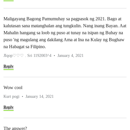
Maligayang Bagong Pamumuhay sa pagpasok ng 2021. Bago at
kalutasan sana matanghalan ang tungkulin. Nang inang Bayan. Aat
Mahalin hangang sa loob ng puso at tunay na isipan ng Buhay na
puso 'ng magulang ang dakilang Ama at Ina na Kulay ng Bughaw
na Habagat sa Filipino.
JIqop♡♡♡ . Sri 1192003^4
January 4, 2021
Reply
Wow cool
Kurt pogi
January 14, 2021
Reply
The answer?