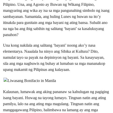
Pilipino. Una, ang Agosto ay Buwan ng Wikang Filipino,
mangyaring ang wika ay isa sa mga pangunahing simbolo ng isang
sambayanan. Samantala, ang huling Lunes ng buwan na ito’y
itinakda para gunitain ang mga bayani ng ating bansa. Subalit ano
na nga ba ang ibig sabihin ng salitang ‘bayani’ sa kasalukuyang
panahon?
Una kong nakilala ang salitang ‘bayani’ noong ako’y nasa
elementarya. Naaalala ba ninyo ang Sibika at Kultura? Dito,
namulat tayo sa payak na depinisyon ng bayani. Sa kasaysayan,
sila ang mga nagbuwis ng buhay at lumaban sa mga mananakop
upang makamit ng Pilipinas ang kalayaan.
Kalaunan, lumawak ang aking pananaw sa kahulugan ng pagiging
isang bayani. Huwag na tayong lumayo. Tingnan natin ang ating
pamilya, lalo na ang ating mga magulang. Tingnan natin ang
manggagawang Pilipino, halimbawa na lamang ay ang mga