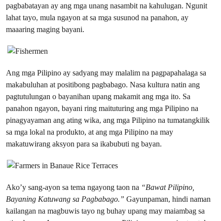
pagbabatayan ay ang mga unang nasambit na kahulugan. Ngunit
lahat tayo, mula ngayon at sa mga susunod na panahon, ay
maaaring maging bayani.
Ang mga Pilipino ay sadyang may malalim na pagpapahalaga sa
makabuluhan at positibong pagbabago. Nasa kultura natin ang
pagtutulungan o bayanihan upang makamit ang mga ito. Sa
panahon ngayon, bayani ring maituturing ang mga Pilipino na
pinagyayaman ang ating wika, ang mga Pilipino na tumatangkilik
sa mga lokal na produkto, at ang mga Pilipino na may
makatuwirang aksyon para sa ikabubuti ng bayan.
Ako’y sang-ayon sa tema ngayong taon na
“Bawat Pilipino,
Bayaning Katuwang sa Pagbabago.”
Gayunpaman, hindi naman
kailangan na magbuwis tayo ng buhay upang may maiambag sa