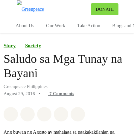
To
DONATE
Menu
About Us
Our Work
Take Action
Blogs and
Story
Society
Saludo sa Mga Tunay na
Bayani
Greenpeace Philippines
August 29, 2016
•
7
Comments
Share on Whatsapp
Share on Facebook
Share on Twitter
Share via Email
Share on Bluesky
Ang buwan ng Agosto ay mahalaga sa pagkakakilanlan ng