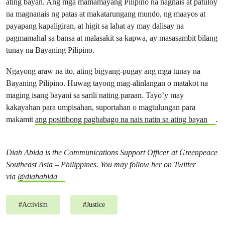
ating bayan. Ang mga mamamayang Pilipino na nagnais at patuloy
na magnanais ng patas at makatarungang mundo, ng maayos at
payapang kapaligiran, at higit sa lahat ay may dalisay na
pagmamahal sa bansa at malasakit sa kapwa, ay masasambit bilang
tunay na Bayaning Pilipino.
Ngayong araw na ito, ating bigyang-pugay ang mga tunay na
Bayaning Pilipino. Huwag tayong mag-alinlangan o matakot na
maging isang bayani sa sarili nating paraan. Tayo’y may
kakayahan para umpisahan, suportahan o magtulungan para
makamit
ang positibong pagbabago na nais natin sa ating bayan
.
Diah Abida is the Communications Support Officer at Greenpeace
Southeast Asia – Philippines. You may follow her on Twitter
via
@diahabida
#
Activism
#
Justice