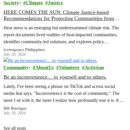
Society
Climate
Justice
HERE COMES THE SUN: Climate Justice-based
Recommendations for Protecting Communities from
Extreme Heat
Heat stress is an emerging but underexamined climate risk. The
report documents lived realities of heat-impacted communities,
identifies community-led solutions, and explores policy
recommendations to strengthen climate resilience and
Greenpeace Philippines
July 20, 2026
accountability.
Community
AboutUs
Volunteer
Activism
Be an inconvenience… to yourself and to others.
Lately, I've been seeing a phrase on TikTok and across social
media that says, "Inconvenience is the cost of community." The
more I sit with it, the more I realize how profoundly true it is. It has
also made me reflect on how much of our world is organized
Bill Bontigao
July 18, 2026
around the promise of convenience.
See all posts