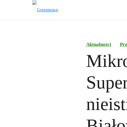
Aktualności
Pr
Mikr
Super
nieis
Biało