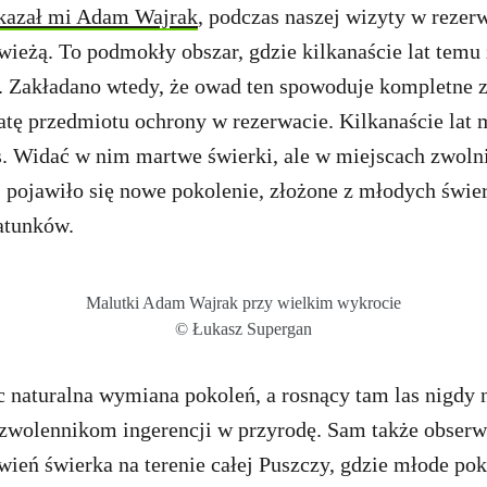
kazał mi Adam Wajrak
, podczas naszej wizyty w reze
wieżą. To podmokły obszar, gdzie kilkanaście lat tem
. Zakładano wtedy, że owad ten spowoduje kompletne z
atę przedmiotu ochrony w rezerwacie. Kilkanaście lat 
s. Widać w nim martwe świerki, ale w miejscach zwoln
 pojawiło się nowe pokolenie, złożone z młodych świe
atunków.
Malutki Adam Wajrak przy wielkim wykrocie
© Łukasz Supergan
 naturalna wymiana pokoleń, a rosnący tam las nigdy n
 zwolennikom ingerencji w przyrodę. Sam także obser
wień świerka na terenie całej Puszczy, gdzie młode po