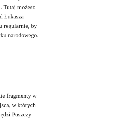
. Tutaj możesz
od Łukasza
u regularnie, by
arku narodowego.
kie fragmenty w
jsca, w których
wędzi Puszczy