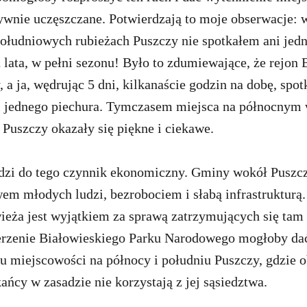
ywnie uczęszczane. Potwierdzają to moje obserwacje: w
południowych rubieżach Puszczy nie spotkałem ani jed
 lata, w pełni sezonu! Było to zdumiewające, że rejon
 a ja, wędrując 5 dni, kilkanaście godzin na dobę, spo
i jednego piechura. Tymczasem miejsca na północnym 
Puszczy okazały się piękne i ciekawe.
zi do tego czynnik ekonomiczny. Gminy wokół Puszczy
em młodych ludzi, bezrobociem i słabą infrastrukturą
ieża jest wyjątkiem za sprawą zatrzymujących się tam 
rzenie Białowieskiego Parku Narodowego mogłoby da
u miejscowości na północy i południu Puszczy, gdzie 
ańcy w zasadzie nie korzystają z jej sąsiedztwa.