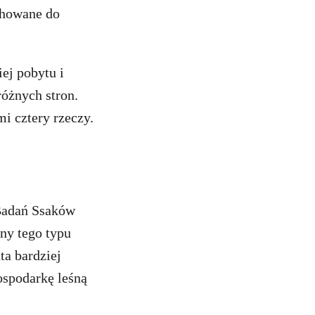
achowane do
ej pobytu i
różnych stron.
i cztery rzeczy.
 Badań Ssaków
any tego typu
ta bardziej
ospodarkę leśną