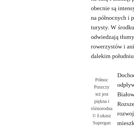
obecnie są intens
na północnych i 
turysty. W środku
odwiedzają tłumy,
rowerzystów i an
dalekim południu 
Dochod
Północ
odpływ
Puszczy
Białow
też jest
piękna i
Rozsze
różnorodna
rozwoj
© Łukasz
mieszk
Supergan