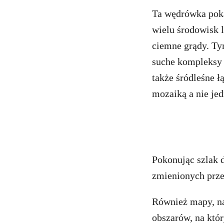
Ta wędrówka poka
wielu środowisk l
ciemne grądy. Ty
suche kompleksy 
także śródleśne ł
mozaiką a nie je
Pokonując szlak 
zmienionych prze
Również mapy, na
obszarów, na któ