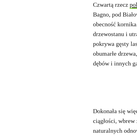
Czwartą rzecz
po
Bagno, pod Biało
obecność kornika
drzewostanu i utr
pokrywa gęsty la
obumarłe drzewa,
dębów i innych g
Dokonała się więc
ciągłości, wbrew
naturalnych odno