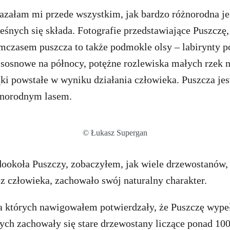
załam mi przede wszystkim, jak bardzo różnorodna jes
eśnych się składa. Fotografie przedstawiające Puszczę, 
mczasem puszcza to także podmokle olsy – labirynty 
sosnowe na północy, potężne rozlewiska małych rzek n
ąki powstałe w wyniku działania człowieka. Puszcza jes
dnorodnym lasem.
© Łukasz Supergan
dookoła Puszczy, zobaczyłem, jak wiele drzewostanów,
z człowieka, zachowało swój naturalny charakter.
 których nawigowałem potwierdzały, że Puszczę wype
rych zachowały się stare drzewostany liczące ponad 10