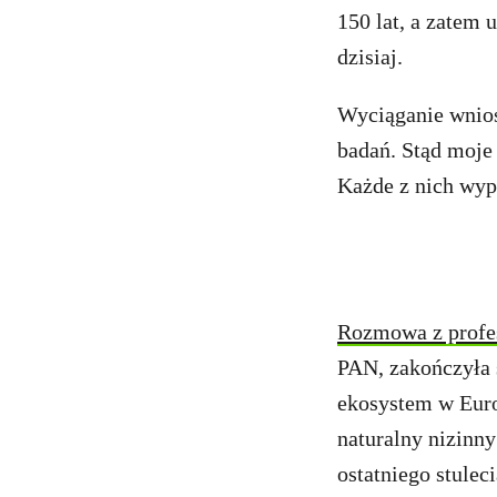
150 lat, a zatem 
dzisiaj.
Wyciąganie wnios
badań. Stąd moje 
Każde z nich wype
Rozmowa z prof
PAN, zakończyła s
ekosystem w Europ
naturalny nizinn
ostatniego stuleci