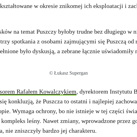
ukształtowane w okresie znikomej ich eksploatacji i z
ków na temat Puszczy byłoby trudne bez długiego w ni
trzy spotkania z osobami zajmującymi się Puszczą od 
łnione było dyskusją, a zebrane łącznie uświadomiły m
© Łukasz Supergan
esorem Rafałem Kowalczykiem
, dyrektorem Instytutu
ię konkluzją, że Puszcza to ostatni i najlepiej zachow
ie. Wymaga ochrony, bo nie istnieje w tej części świa
y kompleks leśny. Nawet zmiany, wprowadzone przez g
a, nie zniszczyły bardzo jej charakteru.