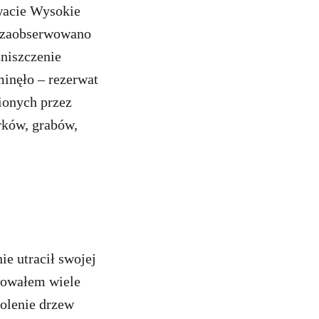
rwacie Wysokie
u zaobserwowano
niszczenie
minęło – rezerwat
ionych przez
rków, grabów,
ie utracił swojej
wowałem wiele
kolenie drzew