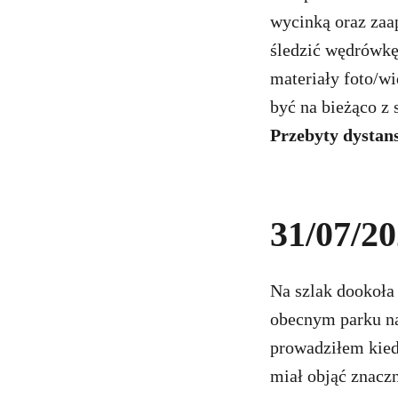
wycinką oraz zaa
śledzić wędrówkę
materiały foto/wid
być na bieżąco z
Przebyty dystan
31/07/20
Na szlak dookoła
obecnym parku na
prowadziłem kied
miał objąć znaczn