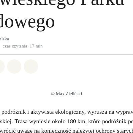
dowego
olska
czas czytania: 17 min
w Whatsapp
pnij w Facebook
Udostępnij w Twitter
Udostępnij przez Email
Udostępnij w Bluesky
© Max Zieliński
 podróżnik i aktywista ekologiczny, wyrusza na wypra
skiej. Trasa wyniesie około 180 km, które podróżnik p
zwrócić uwagę na konieczność należytej ochrony staryc