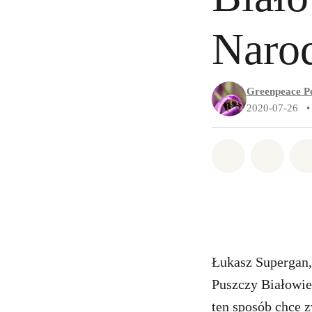
Naro
Greenpeace P
2020-07-26
•
Udostępnij 
Udostę
Łukasz Supergan,
Puszczy Białowie
ten sposób chce 