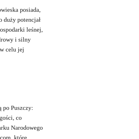
owieska posiada,
o duży potencjał
ospodarki leśnej,
drowy i silny
w celu jej
ą po Puszczy:
gości, co
 Parku Narodowego
scom, które