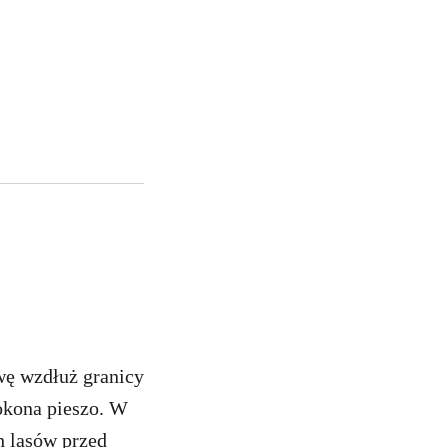
wę wzdłuż granicy
okona pieszo. W
h lasów przed