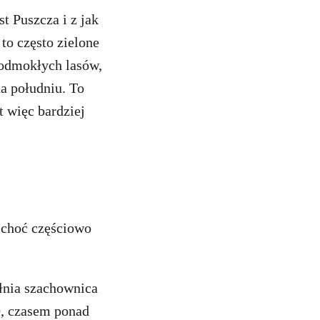
t Puszcza i z jak
to często zielone
podmokłych lasów,
a południu. To
t więc bardziej
 choć częściowo
łnia szachownica
0, czasem ponad