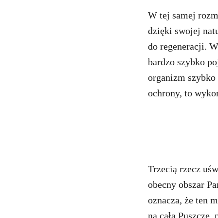
W tej samej rozm
dzięki swojej nat
do regeneracji. 
bardzo szybko poj
organizm szybko z
ochrony, to wykor
Trzecią rzecz uś
obecny obszar Pa
oznacza, że ten 
na całą Puszczę,