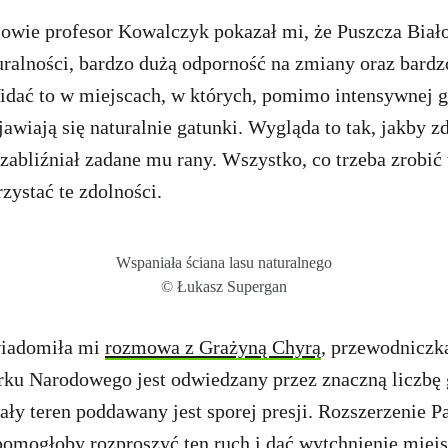
owie profesor Kowalczyk pokazał mi, że Puszcza Biał
uralności, bardzo dużą odporność na zmiany oraz bardz
Widać to w miejscach, w których, pomimo intensywnej g
awiają się naturalnie gatunki. Wygląda to tak, jakby z
abliźniał zadane mu rany. Wszystko, co trzeba zrobić 
zystać te zdolności.
Wspaniała ściana lasu naturalnego
© Łukasz Supergan
wiadomiła mi
rozmowa z Grażyną Chyrą
, przewodniczk
rku Narodowego jest odwiedzany przez znaczną liczbę 
mały teren poddawany jest sporej presji. Rozszerzenie
 pomogłoby rozproszyć ten ruch i dać wytchnienie miej