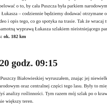
pelować o to, by cała Puszcza była parkiem narodowym
 Łukasza – codziennie będziemy dodawać otrzymane 
eo i opis tego, co go spotyka na trasie. Tak że wracaj t
 samotną wyprawą Łukasza szlakiem nieistniejącego p
s: ok. 182 km
20 godz. 09:15
 Puszczy Białowieskiej wyruszałem, znając jej niewiel
rodowym oraz centralnej części tego lasu. Były to mie
yś analizy roślinności. Tym razem mój szlak po o kra
ie większy teren.