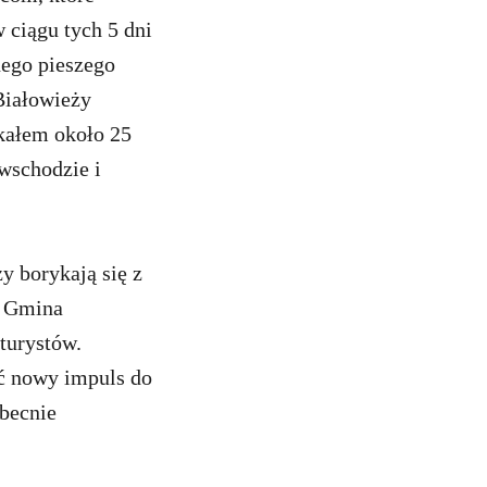
 ciągu tych 5 dni
nego pieszego
 Białowieży
tkałem około 25
wschodzie i
 borykają się z
. Gmina
turystów.
ć nowy impuls do
obecnie