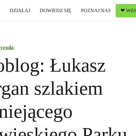
❤ WES
DZIAŁAJ
DOWIEDZ SIĘ
POZNAJ NAS
zyroda
oblog: Łukasz
gan szlakiem
tniejącego
wieskiego Parku