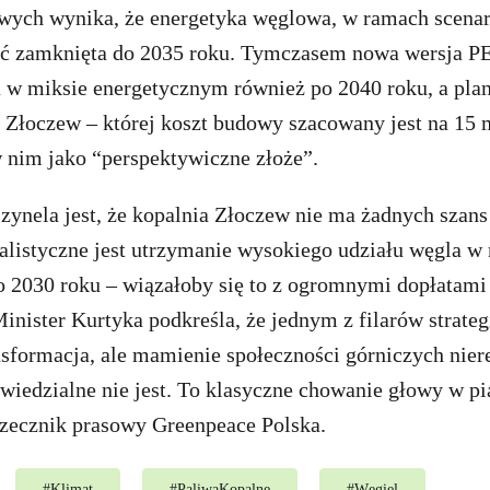
wych wynika, że energetyka węglowa, w ramach scenari
ać zamknięta do 2035 roku. Tymczasem nowa wersja P
 w miksie energetycznym również po 2040 roku, a pla
 Złoczew – której koszt budowy szacowany jest na 15 
w nim jako “perspektywiczne złoże”.
zynela jest, że kopalnia Złoczew nie ma żadnych szans 
alistyczne jest utrzymanie wysokiego udziału węgla w
 2030 roku – wiązałoby się to z ogromnymi dopłatami 
Minister Kurtyka podkreśla, że jednym z filarów strategi
nsformacja, ale mamienie społeczności górniczych nie
wiedzialne nie jest. To klasyczne chowanie głowy w p
rzecznik prasowy Greenpeace Polska.
#
Klimat
#
PaliwaKopalne
#
Węgiel