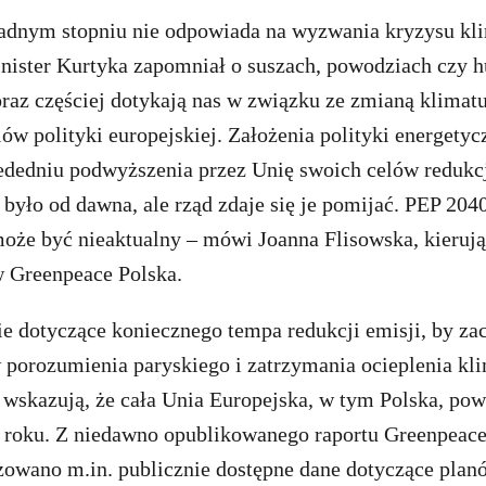
żadnym stopniu nie odpowiada na wyzwania kryzysu kl
inister Kurtyka zapomniał o suszach, powodziach czy
oraz częściej dotykają nas w związku ze zmianą klimatu.
ów polityki europejskiej. Założenia polityki energetyc
dedniu podwyższenia przez Unię swoich celów redukcji
było od dawna, ale rząd zdaje się je pomijać. PEP 20
może być nieaktualny – mówi Joanna Flisowska, kieruj
 w Greenpeace Polska.
ie dotyczące koniecznego tempa redukcji emisji, by za
 porozumienia paryskiego i zatrzymania ocieplenia kli
a wskazują, że cała Unia Europejska, w tym Polska, po
 roku. Z niedawno opublikowanego raportu Greenpeace
zowano m.in. publicznie dostępne dane dotyczące pla