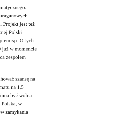
imatycznego.
 huraganowych
 Projekt jest też
znej Polski
 emisji. O tych
40 już w momencie
ąca zespołem
chować szansę na
matu na 1,5
winna być wolna
 Polska, w
nów zamykania