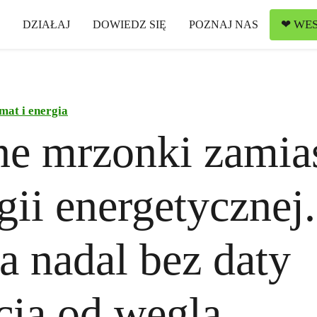
❤ WES
DZIAŁAJ
DOWIEDZ SIĘ
POZNAJ NAS
mat i energia
e mrzonki zamia
egii energetycznej.
a nadal bez daty
cia od węgla