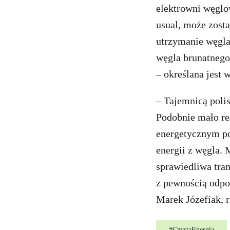
elektrowni węglo
usual, może zost
utrzymanie węgla
węgla brunatnego
– określana jest 
– Tajemnicą polis
Podobnie mało re
energetycznym po
energii z węgla. 
sprawiedliwa tra
z pewnością odpo
Marek Józefiak, 
#
CzystaEnergia