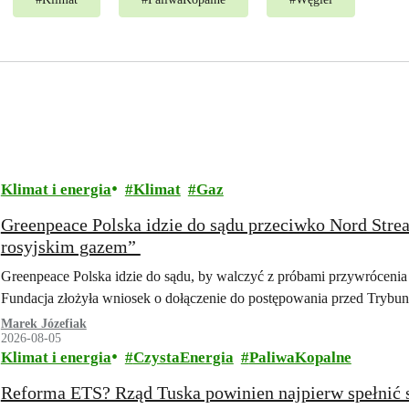
Klimat i energia
Klimat
Gaz
Greenpeace Polska idzie do sądu przeciwko Nord Str
rosyjskim gazem”
Greenpeace Polska idzie do sądu, by walczyć z próbami przywrócenia 
Fundacja złożyła wniosek o dołączenie do postępowania przed Tryb
Marek Józefiak
2026-08-05
Klimat i energia
CzystaEnergia
PaliwaKopalne
Reforma ETS? Rząd Tuska powinien najpierw spełnić 