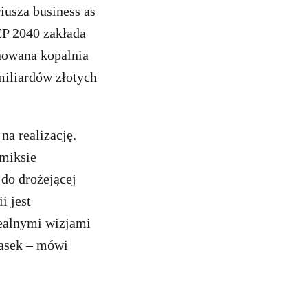
usza business as
EP 2040 zakłada
nowana kopalnia
miliardów złotych
na realizację.
 miksie
do drożejącej
i jest
realnymi wizjami
iasek – mówi