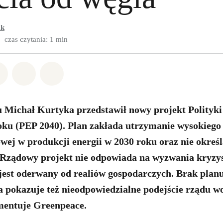
ak
czas czytania: 1 min
w Whatsapp
pnij w Facebook
Udostępnij w Twitter
Udostępnij przez Email
Udostępnij w Bluesky
u Michał Kurtyka przedstawił nowy projekt Polityki
oku (PEP 2040). Plan zakłada utrzymanie wysokiego
wej w produkcji energii w 2030 roku oraz nie określ
. Rządowy projekt nie odpowiada na wyzwania kryzy
jest oderwany od realiów gospodarczych. Brak plan
a pokazuje też nieodpowiedzialne podejście rządu w
mentuje Greenpeace.