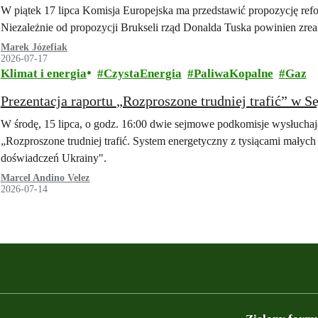
W piątek 17 lipca Komisja Europejska ma przedstawić propozycję re
Niezależnie od propozycji Brukseli rząd Donalda Tuska powinien zre
Marek Józefiak
2026-07-17
Klimat i energia
CzystaEnergia
PaliwaKopalne
Gaz
Prezentacja raportu „Rozproszone trudniej trafić” w
W środę, 15 lipca, o godz. 16:00 dwie sejmowe podkomisje wysłuchają
„Rozproszone trudniej trafić. System energetyczny z tysiącami małych ź
doświadczeń Ukrainy".
Marcel Andino Velez
2026-07-14