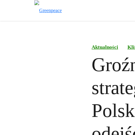
Aktualności
Kli
Groźn
strat
Polsk
odejś