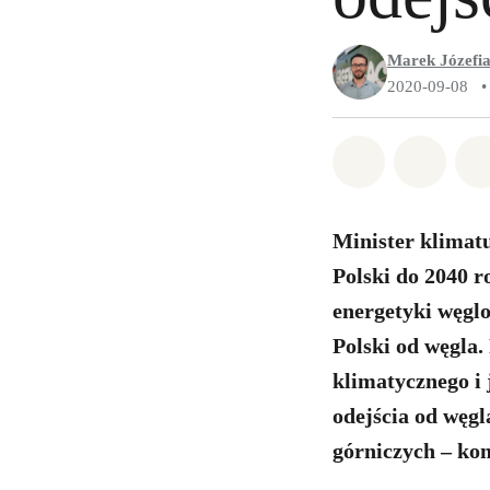
Marek Józefi
2020-09-08
•
Udostępnij 
Udostę
Minister klimat
Polski do 2040 r
energetyki węglo
Polski od węgla
klimatycznego i 
odejścia od węgl
górniczych – ko