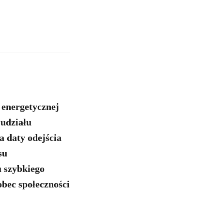
 energetycznej
 udziału
a daty odejścia
su
u szybkiego
obec społeczności