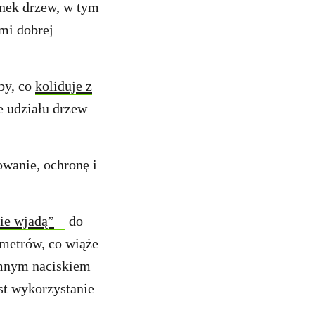
unek drzew, w tym
mi dobrej
by, co
koliduje z
e udziału drzew
owanie, ochronę i
ie wjadą”
do
 metrów, co wiąże
omnym naciskiem
st wykorzystanie