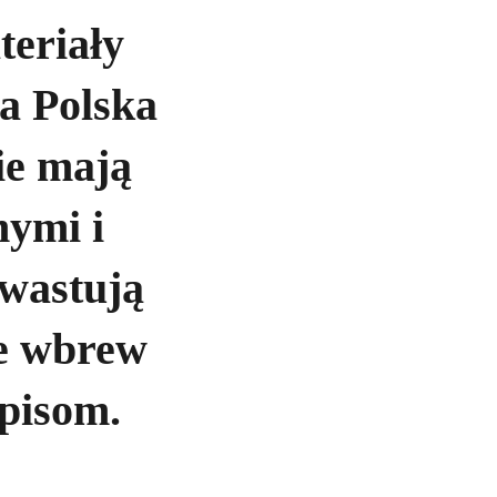
teriały
a Polska
ie mają
nymi i
ewastują
e wbrew
pisom.