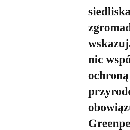
siedlis
zgromad
wskazuj
nic wsp
ochroną
przyrod
obowiąz
Greenpe