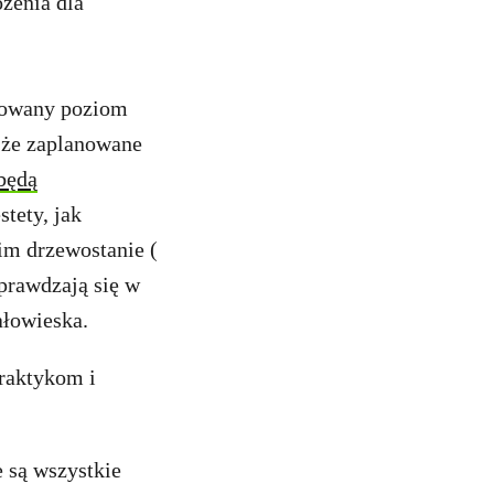
żenia dla
nowany poziom
, że zaplanowane
będą
stety, jak
im drzewostanie (
prawdzają się w
ałowieska.
raktykom i
 są wszystkie