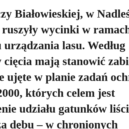
y Białowieskiej, w Nadle
 ruszyły wycinki w ramac
u urządzania lasu. Według
 cięcia mają stanowić zabi
e ujęte w planie zadań oc
000, których celem jest
nie udziału gatunków liści
za dębu – w chronionych