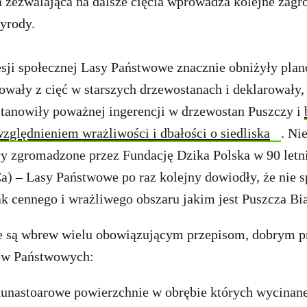
 zezwalająca na dalsze cięcia wprowadza kolejne zagro
zyrody.
ji społecznej Lasy Państwowe znacznie obniżyły pla
owały z cięć w starszych drzewostanach i deklarowały
 stanowiły poważnej ingerencji w drzewostan Puszczy i
ględnieniem wrażliwości i dbałości o siedliska
. Nie
y zgromadzone przez Fundację Dzika Polska w 90 letn
a) – Lasy Państwowe po raz kolejny dowiodły, że nie s
ak cennego i wrażliwego obszaru jakim jest Puszcza Bi
e są wbrew wielu obowiązującym przepisom, dobrym p
ów Państwowych:
kunastoarowe powierzchnie w obrębie których wycinane