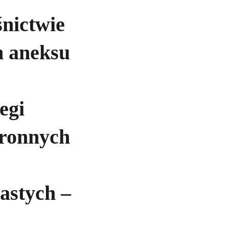
śnictwie
h aneksu
egi
hronnych
astych –