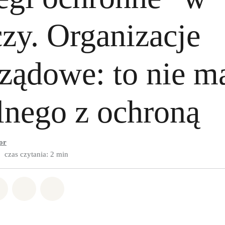
zy. Organizacje
ządowe: to nie m
nego z ochroną
or
czas czytania: 2 min
w Whatsapp
pnij w Facebook
Udostępnij w Twitter
Udostępnij przez Email
Udostępnij w Bluesky