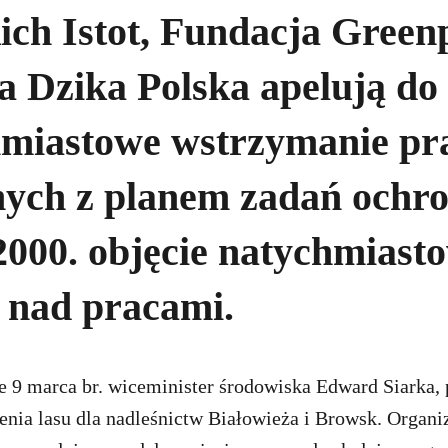
ch Istot, Fundacja Greenp
 Dzika Polska apelują do
hmiastowe wstrzymanie pr
nych z planem zadań ochr
2000. objęcie natychmiast
 nad pracami.
 9 marca br. wiceminister środowiska Edward Siarka, 
enia lasu dla nadleśnictw Białowieża i Browsk. Organi