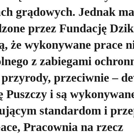
kach grądowych. Jednak ma
zone przez Fundację Dzik
ą, że wykonywane prace n
ólnego z zabiegami ochron
 przyrody, przeciwnie – d
ę Puszczy i są wykonywan
ującym standardom i prze
ace, Pracownia na rzecz