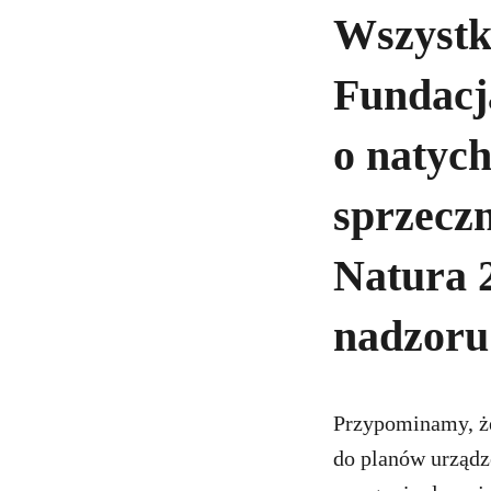
Wszystki
Fundacja
o natyc
sprzecz
Natura 
nadzoru
Przypominamy, że
do planów urządz