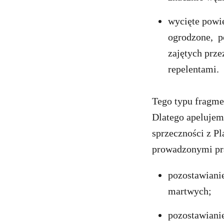
wycięte powi
ogrodzone, p
zajętych prze
repelentami.
Tego typu fragme
Dlatego apelujem
sprzeczności z P
prowadzonymi pr
pozostawiani
martwych;
pozostawianie