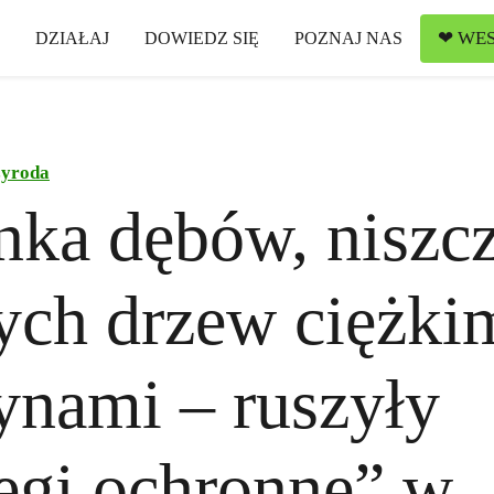
❤ WES
DZIAŁAJ
DOWIEDZ SIĘ
POZNAJ NAS
zyroda
ka dębów, niszc
ch drzew ciężki
nami – ruszyły
egi ochronne” w