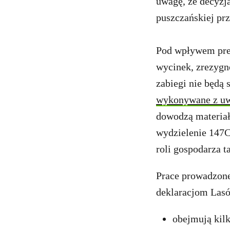
uwagę, że decyzja
puszczańskiej pr
Pod wpływem pres
wycinek, zrezygn
zabiegi nie będą
wykonywane z uwz
dowodzą materiał
wydzielenie 147C
roli gospodarza t
Prace prowadzon
deklaracjom Las
obejmują kil