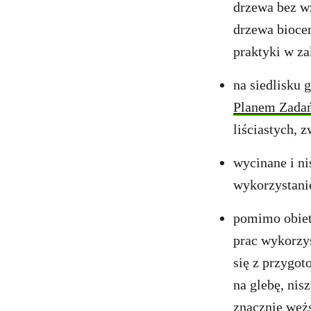
drzewa bez w
drzewa biocen
praktyki w za
na siedlisku 
Planem Zadań
liściastych, 
wycinane i ni
wykorzystani
pomimo obietn
prac wykorzy
się z przygo
na glebę, ni
znacznie wężs