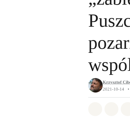
Puszc
pozar
wspól
Krzysztof Cib
2021-10-14
•
Udostępnij 
Udostę