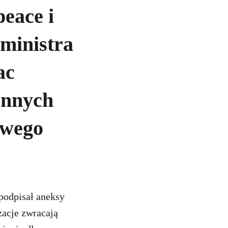
eace i
 ministra
ac
onnych
owego
podpisał aneksy
zacje zwracają