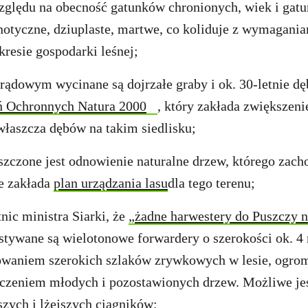
zględu na obecność gatunków chronionych, wiek i gat
otyczne, dziuplaste, martwe, co koliduje z wymagania
kresie gospodarki leśnej;
grądowym wycinane są dojrzałe graby i ok. 30-letnie dę
 Ochronnych Natura 2000
, który zakłada zwiększeni
zwłaszcza dębów na takim siedlisku;
szczone jest odnowienie naturalne drzew, którego zach
e zakłada
plan urządzania lasu
dla tego terenu;
ic ministra Siarki, że
„żadne harwestery do Puszczy n
stywane są wielotonowe forwardery o szerokości ok. 4
towaniem szerokich szlaków zrywkowych w lesie, ogr
szczeniem młodych i pozostawionych drzew. Możliwe je
zych i lżejszych ciągników;