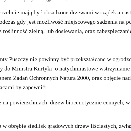
erzchnie mają być obsadzone drzewami w rządek a nas
odczas gdy jest możliwość miejscowego sadzenia na p
z roślinność zielną, lub dosiewania, oraz zabezpiecza
nty Puszczy nie powinny być przekształcane w ogrodzo
y do Ministra Kurtyki o natychmiastowe wstrzymanie 
lanem Zadań Ochronnych Natura 2000, oraz objęcie nad
acami by zapewnić:
e na powierzchniach drzew biocenotycznie cennych, w
 w obrębie siedlisk grądowych drzew liściastych, zwł