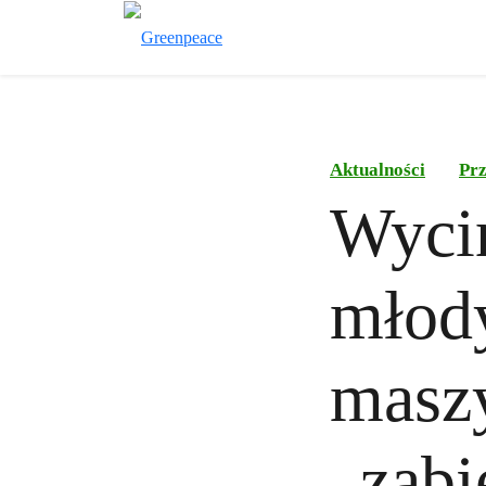
Aktualności
Pr
Wycin
młody
maszy
„zabi