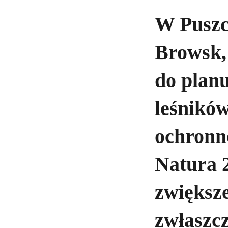
W Puszcz
Browsk,
do plan
leśników
ochronn
Natura 2
zwiększe
zwłaszc