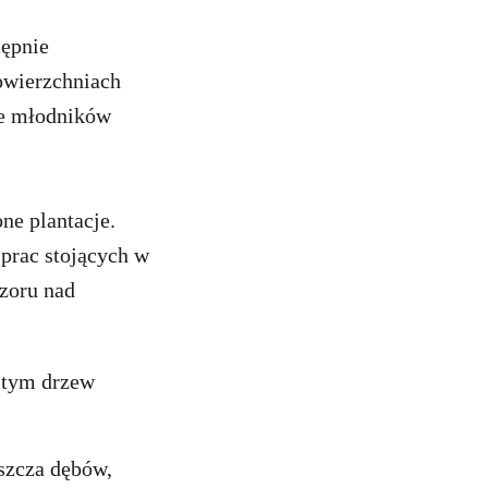
tępnie
owierzchniach
nie młodników
ne plantacje.
prac stojących w
zoru nad
 tym drzew
aszcza dębów,