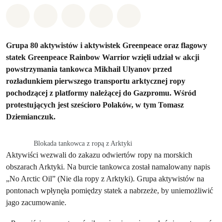
Udostępnij w Whatsapp
Udostępnij w Facebook
Udostępnij w Twitter
Udostępnij przez Email
Udostępnij w Bluesky
Grupa 80 aktywistów i aktywistek Greenpeace oraz flagowy
statek Greenpeace Rainbow Warrior wzięli udział w akcji
powstrzymania tankowca Mikhail Ulyanov przed
rozładunkiem pierwszego transportu arktycznej ropy
pochodzącej z platformy należącej do Gazpromu. Wśród
protestujących jest sześcioro Polaków, w tym Tomasz
Dziemianczuk.
Blokada tankowca z ropą z Arktyki
Aktywiści wezwali do zakazu odwiertów ropy na morskich
obszarach Arktyki. Na burcie tankowca został namalowany napis
„No Arctic Oil” (Nie dla ropy z Arktyki). Grupa aktywistów na
pontonach wpłynęła pomiędzy statek a nabrzeże, by uniemożliwić
jago zacumowanie.