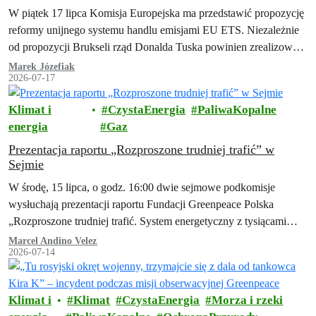
W piątek 17 lipca Komisja Europejska ma przedstawić propozycję
reformy unijnego systemu handlu emisjami EU ETS. Niezależnie
od propozycji Brukseli rząd Donalda Tuska powinien zrealizować
swoją obietnicę z umowy koalicyjnej…
Marek Józefiak
2026-07-17
Klimat i
CzystaEnergia
PaliwaKopalne
energia
Gaz
Prezentacja raportu „Rozproszone trudniej trafić” w
Sejmie
W środę, 15 lipca, o godz. 16:00 dwie sejmowe podkomisje
wysłuchają prezentacji raportu Fundacji Greenpeace Polska
„Rozproszone trudniej trafić. System energetyczny z tysiącami
małych źródeł jako element polskiej racji stanu. Lekcje z
Marcel Andino Velez
2026-07-14
doświadczeń Ukrainy".
Klimat i
Klimat
CzystaEnergia
Morza i rzeki