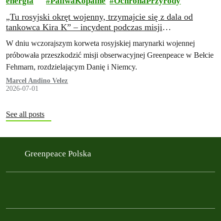
energia
PaliwaKopalne
OchronaPrzyrody
„Tu rosyjski okręt wojenny, trzymajcie się z dala od
tankowca Kira K” – incydent podczas misji
obserwacyjnej Greenpeace
W dniu wczorajszym korweta rosyjskiej marynarki wojennej
próbowała przeszkodzić misji obserwacyjnej Greenpeace w Bełcie
Fehmarn, rozdzielającym Danię i Niemcy.
Marcel Andino Velez
2026-07-01
See all posts
Greenpeace Polska