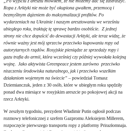
„Po wyjściu z aresztu mówiłem, że nie możemy dać się zastraszyć.
Ropa z Arktyki nie może być okupiona gwałtem, przemocą i
bezmyślnym dążeniem do maksymalizacji profitów. Po
wydarzeniach na Ukrainie i naszym aresztowaniu we wrześniu
ubiegłego roku, traktuję tę sprawę bardzo osobiście. Z jednej
strony nie chce dopuścić do dewastacji Arktyki, ale teraz widzę, że
równie ważny jest mój sprzeciw przeciwko kupowaniu ropy od
autorytarnych rządów. Rosyjskie pieniądze ze sprzedaży ropy i
gazu trafia do armii, która wcześniej czy później wywołała kolejną
wojnę. Jako aktywista Greenpeace jestem zarówno przeciwko
niszczeniu środowiska naturalnego, jak i przeciwko wszelkim
działaniom wojennym na świecie”
– powiedział Tomasz
Dziemianczuk, jeden z 30 osób, które w ubiegłym roku spędziły
ponad dwa miesiące w rosyjskim areszcie po pokojowej akcji na
rzecz Arktyki.
W zeszłym tygodniu, prezydent Władimir Putin ogłosił podczas
rozmowy telefonicznej z szefem Gazpromu Aleksiejem Millerem,
rozpoczęcie pierwszego transportu ropy z platformy Prirazłomnaja.