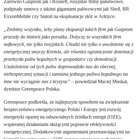
Zarówno Gazprom jak i Rosneft, rosyjskie firmy państwowe,
podpisały umowy z takimi gigantami paliwowymi jak Shell, BP,
ExxonMobile czy Statoil na eksploatacje złóż w Arktyce.
„Zrobimy wszystko, żeby plany ekspansji takich firm jak Gazprom
przeszły do historii jako porażka. Dotyczy to wszystkich firm
naftowych, nie tylko rosyjskich. Chodzi nie tylko o uwolnienie się z
energetycznej smyczy Kremla, ale również ograniczenie dominacji
przemysłu paliw kopalnych w gospodarce czy demokracji.
Uzależnienie od tych paliw doprowadziło nas do obecnej,
niebezpiecznej sytuacji i zamiana jednego paliwa kopalnego na
inne nie wyciągnie nas z kryzysu”
– powiedział Maciej Muskat,
dyrektor Greenpeace Polska.
Greenpeace podkreśla, że najlepszym sposobem na zwiększenie
bezpieczeństwa energetycznego Polski i Europy jest rozwój
energetyki opartej na odnawialnych źródłach energii (OZE),
wspieranej działaniami służącymi poprawie efektywności
energetycznej. Dodatkowymi argumentami przemawiającymi na