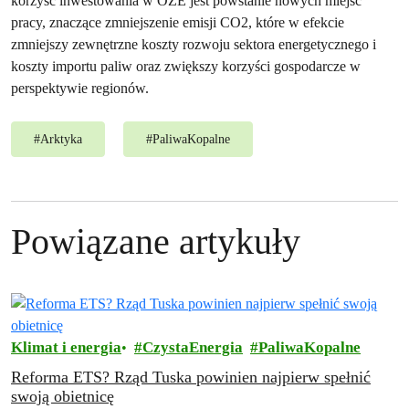
korzyść inwestowania w OZE jest powstanie nowych miejsc
pracy, znaczące zmniejszenie emisji CO2, które w efekcie
zmniejszy zewnętrzne koszty rozwoju sektora energetycznego i
koszty importu paliw oraz zwiększy korzyści gospodarcze w
perspektywie regionów.
#
Arktyka
#
PaliwaKopalne
Powiązane artykuły
Klimat i energia
CzystaEnergia
PaliwaKopalne
Reforma ETS? Rząd Tuska powinien najpierw spełnić
swoją obietnicę