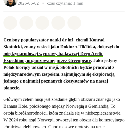
2026-06-02
•
czas czytania: 1 min
Udostępnij w Whatsapp
Udostępnij w Facebook
Udostępnij w Twitter
Udostępnij przez Email
Udostępnij w Bluesky
Ceniony popularyzator nauki dr inż. chemii Konrad
Skotnicki, znany w sieci jako Doktor z TikToka, dołączył do
międzynarodowej wyprawy badawczej Deep Arctic
Expedition, organizowanej przez Greenpeace
. Jako jedyny
Polak biorący udział w misji, Skotnicki będzie pracował z
międzynarodowym zespołem, zajmującym się eksploracją
jednego z najmniej poznanych ekosystemów na naszej
planecie.
Głównym celem misji jest zbadanie głębin obszaru znanego jako
Banana Hole, położonego między Norwegią a Grenlandią. To
ostoja bioróżnorodności, która znalazła się w niebezpieczeństwie.
W 2024 roku rząd Norwegii otworzył ten obszar dla komercyjnego
górnictwa głębinowego. Choć masowe protesty na razie