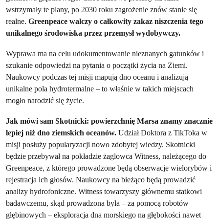
wstrzymały te plany, po 2030 roku zagrożenie znów stanie się
realne.
Greenpeace walczy o całkowity zakaz niszczenia tego
unikalnego środowiska przez przemysł wydobywczy.
Wyprawa ma na celu udokumentowanie nieznanych gatunków i
szukanie odpowiedzi na pytania o początki życia na Ziemi.
Naukowcy podczas tej misji mapują dno oceanu i analizują
unikalne pola hydrotermalne – to właśnie w takich miejscach
mogło narodzić się życie.
Jak mówi sam Skotnicki: powierzchnię Marsa znamy znacznie
lepiej niż dno ziemskich oceanów.
Udział Doktora z TikToka w
misji posłuży popularyzacji nowo zdobytej wiedzy. Skotnicki
będzie przebywał na pokładzie żaglowca Witness, należącego do
Greenpeace, z którego prowadzone będą obserwacje wielorybów i
rejestracja ich głosów. Naukowcy na bieżąco będą prowadzić
analizy hydrofoniczne. Witness towarzyszy głównemu statkowi
badawczemu, skąd prowadzona była – za pomocą robotów
głębinowych – eksploracja dna morskiego na głębokości nawet