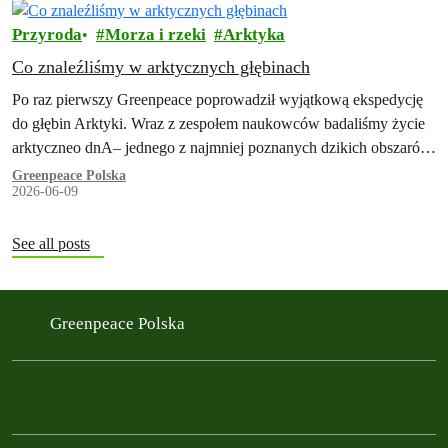
Przyroda
Morza i rzeki
Arktyka
Co znaleźliśmy w arktycznych głębinach
Po raz pierwszy Greenpeace poprowadził wyjątkową ekspedycję
do głębin Arktyki. Wraz z zespołem naukowców badaliśmy życie
arktyczneo dnA– jednego z najmniej poznanych dzikich obszarów
Ziemi – i byliśmy zdumieni tym,…
Greenpeace Polska
2026-06-09
See all posts
Greenpeace Polska