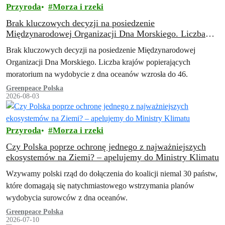
Przyroda
Morza i rzeki
Brak kluczowych decyzji na posiedzenie
Międzynarodowej Organizacji Dna Morskiego. Liczba
krajów popierających moratorium na wydobycie z dna
Brak kluczowych decyzji na posiedzenie Międzynarodowej
oceanów wzrosła do 46
Organizacji Dna Morskiego. Liczba krajów popierających
moratorium na wydobycie z dna oceanów wzrosła do 46.
Greenpeace Polska
2026-08-03
Przyroda
Morza i rzeki
Czy Polska poprze ochronę jednego z najważniejszych
ekosystemów na Ziemi? – apelujemy do Ministry Klimatu
Wzywamy polski rząd do dołączenia do koalicji niemal 30 państw,
które domagają się natychmiastowego wstrzymania planów
wydobycia surowców z dna oceanów.
Greenpeace Polska
2026-07-10