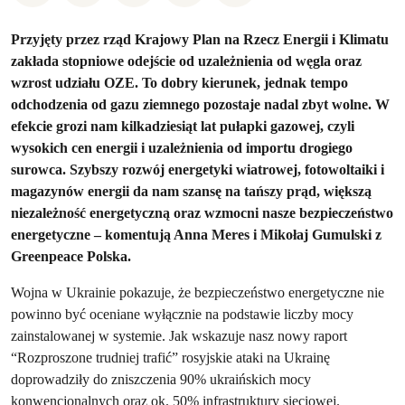
Przyjęty przez rząd Krajowy Plan na Rzecz Energii i Klimatu
zakłada stopniowe odejście od uzależnienia od węgla oraz
wzrost udziału OZE. To dobry kierunek, jednak tempo
odchodzenia od gazu ziemnego pozostaje nadal zbyt wolne. W
efekcie grozi nam kilkadziesiąt lat pułapki gazowej, czyli
wysokich cen energii i uzależnienia od importu drogiego
surowca. Szybszy rozwój energetyki wiatrowej, fotowoltaiki i
magazynów energii da nam szansę na tańszy prąd, większą
niezależność energetyczną oraz wzmocni nasze bezpieczeństwo
energetyczne
– komentują Anna Meres i Mikołaj Gumulski z
Greenpeace Polska.
Wojna w Ukrainie pokazuje, że bezpieczeństwo energetyczne nie
powinno być oceniane wyłącznie na podstawie liczby mocy
zainstalowanej w systemie. Jak wskazuje nasz nowy raport
“Rozproszone trudniej trafić” rosyjskie ataki na Ukrainę
doprowadziły do zniszczenia 90% ukraińskich mocy
konwencjonalnych oraz ok. 50% infrastruktury sieciowej.