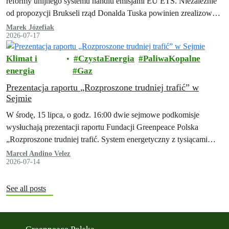
reformy unijnego systemu handlu emisjami EU ETS. Niezależnie
od propozycji Brukseli rząd Donalda Tuska powinien zrealizować
swoją obietnicę z umowy koalicyjnej…
Marek Józefiak
2026-07-17
Klimat i
CzystaEnergia
PaliwaKopalne
energia
Gaz
Prezentacja raportu „Rozproszone trudniej trafić” w
Sejmie
W środę, 15 lipca, o godz. 16:00 dwie sejmowe podkomisje
wysłuchają prezentacji raportu Fundacji Greenpeace Polska
„Rozproszone trudniej trafić. System energetyczny z tysiącami
małych źródeł jako element polskiej racji stanu. Lekcje z
Marcel Andino Velez
2026-07-14
doświadczeń Ukrainy".
See all posts