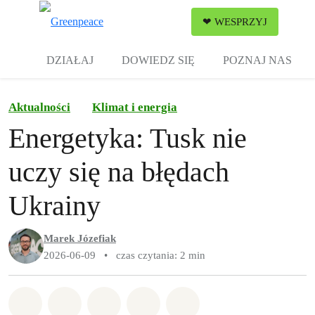
Zw
❤ WESPRZYJ
Menu
DZIAŁAJ
DOWIEDZ SIĘ
POZNAJ NAS
Aktualności
Klimat i energia
Energetyka: Tusk nie
uczy się na błędach
Ukrainy
Marek Józefiak
2026-06-09
•
czas czytania: 2 min
Udostępnij w Whatsapp
Udostępnij w Facebook
Udostępnij w Twitter
Udostępnij przez Email
Udostępnij w Bluesky