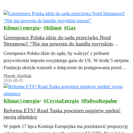
Klimat i energia
Klimat
Gaz
Greenpeace Polska idzie do sądu przeciwko Nord
Streamowi! “Nie ma powrotu do handlu rosyjskim
gazem”
Greenpeace Polska idzie do sądu, by walczyć z próbami
przywrócenia importu rosyjskiego gazu do UE. W środę 5 sierpnia
Fundacja złożyła wniosek o dołączenie do postępowania przed
Trybunałem Sprawiedliwości Unii…
Marek Józefiak
2026-08-05
Klimat i energia
CzystaEnergia
PaliwaKopalne
Reforma ETS? Rząd Tuska powinien najpierw spełnić
swoją obietnicę
W piątek 17 lipca Komisja Europejska ma przedstawić propozycję