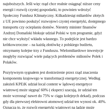
najuboższych. Jeśli więc rząd chce realnie osiągnąć niższe ceny
energii i rozwój czystej gospodarki, to powinien wdrożyć
Społeczny Fundusz Klimatyczny. Kilkadziesiąt miliardów złotych
z UE powinno posłużyć rozwojowi czystej energetyki, dostępnego
transportu czy ocieplaniu domów. Niestety minister finansów
Andrzej Domański blokuje udział Polski w tym programie, gdyż
nie chce wyłożyć wkładu własnego. To podejście jest bardzo
krótkowzroczne – na każdą złotówkę z polskiego budżetu,
otrzymamy kolejne trzy z Funduszu. Wielomiliardowe inwestycje
mogłyby rozwiązać wiele palących problemów milionów Polek i
Polaków.
Pozytywnym sygnałem jest dostrzeżenie przez rząd znaczenia
komponentu krajowego w transformacji energetycznej. Według
założeń KPEiK udział local content w lądowej energetyce
wiatrowej może sięgnąć 60% ( eksperci szacują, że udział ten
może wzrosnąć nawet do 75% w ciągu kolejnych dekad), podczas
gdy dla pierwszej elektrowni atomowej udział ten wynosi ok. 40%.
Oznacza to, że rozwój energetyki wiatrowej na lądzie może