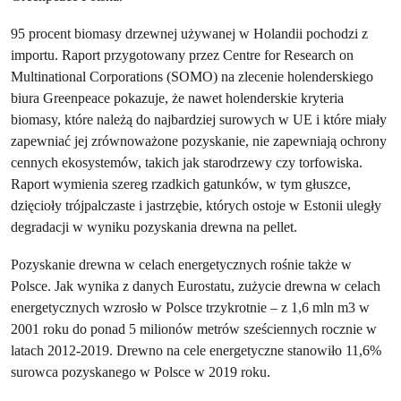
95 procent biomasy drzewnej używanej w Holandii pochodzi z
importu. Raport przygotowany przez Centre for Research on
Multinational Corporations (SOMO) na zlecenie holenderskiego
biura Greenpeace pokazuje, że nawet holenderskie kryteria
biomasy, które należą do najbardziej surowych w UE i które miały
zapewniać jej zrównoważone pozyskanie, nie zapewniają ochrony
cennych ekosystemów, takich jak starodrzewy czy torfowiska.
Raport wymienia szereg rzadkich gatunków, w tym głuszce,
dzięcioły trójpalczaste i jastrzębie, których ostoje w Estonii uległy
degradacji w wyniku pozyskania drewna na pellet.
Pozyskanie drewna w celach energetycznych rośnie także w
Polsce. Jak wynika z danych Eurostatu, zużycie drewna w celach
energetycznych wzrosło w Polsce trzykrotnie – z 1,6 mln m3 w
2001 roku do ponad 5 milionów metrów sześciennych rocznie w
latach 2012-2019. Drewno na cele energetyczne stanowiło 11,6%
surowca pozyskanego w Polsce w 2019 roku.