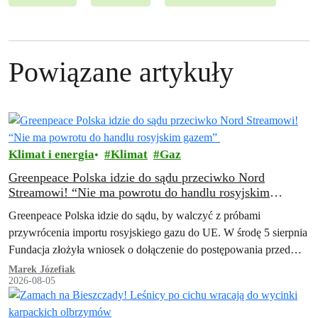
Powiązane artykuły
Klimat i energia
Klimat
Gaz
Greenpeace Polska idzie do sądu przeciwko Nord
Streamowi! “Nie ma powrotu do handlu rosyjskim
gazem”
Greenpeace Polska idzie do sądu, by walczyć z próbami
przywrócenia importu rosyjskiego gazu do UE. W środę 5 sierpnia
Fundacja złożyła wniosek o dołączenie do postępowania przed
Trybunałem Sprawiedliwości Unii…
Marek Józefiak
2026-08-05