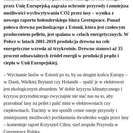
przez Unię Europejską zagraża ochronie przyrody i zmniejsza
możliwości wychwytywania CO2 przez lasy – wynika z
nowego raportu holenderskiego biura Greenpeace. Ponad
połowa drewna pochodzącego z Estonii, która jest czołowym
producentem pelletu, jest spalana w celach energetycznych. W
Polsce w latach 2001-2019 produkcja drewna na cele
energetyczne wzrosła aż trzykrotnie. Drewno stanowi aż 35
procent odnawialnych źródeł energii w produkcji prądu i
ciepła w Unii Europejskiej.
– Wycinanie lasów w Estonii po to, by na drugim końcu Europy –
w Danii, Wielkiej Brytanii czy Holandii – spalić je w elektrowni
jest ekologicznym absurdem. W dobie kryzysu klimatycznego i
kryzysu przyrodniczego zwyczajnie nie stać nas na to, aby
przerabiać lasy na pellet i palić nimi w elektrowniach czy
ciepłowniach. Tracimy w ten sposób cenne ostoje przyrody i
zmniejszamy możliwości pochłaniania dwutlenku węgla przez lasy
– komentuje raport Krzysztof Cibor, szef zespołu Przyroda w
Greenpeace Polska.