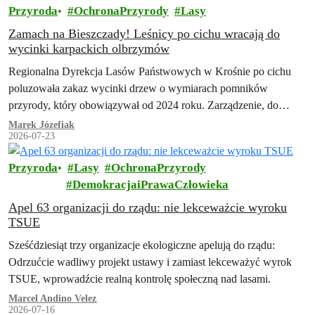
Przyroda
OchronaPrzyrody
Lasy
Zamach na Bieszczady! Leśnicy po cichu wracają do
wycinki karpackich olbrzymów
Regionalna Dyrekcja Lasów Państwowych w Krośnie po cichu
poluzowała zakaz wycinki drzew o wymiarach pomników
przyrody, który obowiązywał od 2024 roku. Zarządzenie, do
którego dotarła Inicjatywa Dzikie Karpaty, przewiduje szeroki…
Marek Józefiak
2026-07-23
Przyroda
Lasy
OchronaPrzyrody
DemokracjaiPrawaCzłowieka
Apel 63 organizacji do rządu: nie lekceważcie wyroku
TSUE
Sześćdziesiąt trzy organizacje ekologiczne apelują do rządu:
Odrzućcie wadliwy projekt ustawy i zamiast lekceważyć wyrok
TSUE, wprowadźcie realną kontrolę społeczną nad lasami.
Marcel Andino Velez
2026-07-16