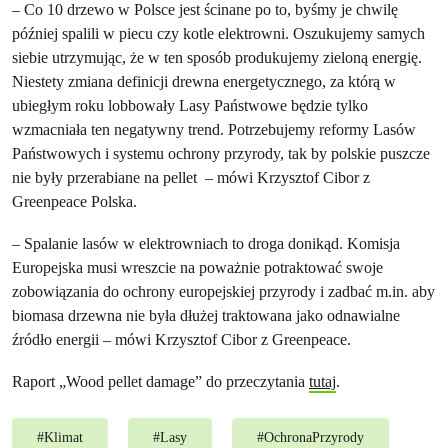
– Co 10 drzewo w Polsce jest ścinane po to, byśmy je chwilę
później spalili w piecu czy kotle elektrowni. Oszukujemy samych
siebie utrzymując, że w ten sposób produkujemy zieloną energię.
Niestety zmiana definicji drewna energetycznego, za którą w
ubiegłym roku lobbowały Lasy Państwowe będzie tylko
wzmacniała ten negatywny trend. Potrzebujemy reformy Lasów
Państwowych i systemu ochrony przyrody, tak by polskie puszcze
nie były przerabiane na pellet – mówi Krzysztof Cibor z
Greenpeace Polska.
– Spalanie lasów w elektrowniach to droga donikąd. Komisja
Europejska musi wreszcie na poważnie potraktować swoje
zobowiązania do ochrony europejskiej przyrody i zadbać m.in. aby
biomasa drzewna nie była dłużej traktowana jako odnawialne
źródło energii – mówi Krzysztof Cibor z Greenpeace.
Raport „Wood pellet damage” do przeczytania
tutaj
.
#
Klimat
#
Lasy
#
OchronaPrzyrody