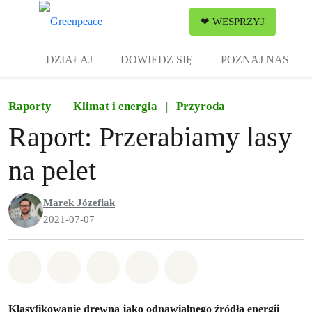
Zw
❤ WESPRZYJ
Menu
DZIAŁAJ
DOWIEDZ SIĘ
POZNAJ NAS
Raporty
Klimat i energia
|
Przyroda
Raport: Przerabiamy lasy
na pelet
Marek Józefiak
2021-07-07
Udostępnij w Whatsapp
Udostępnij w Facebook
Udostępnij w Twitter
Udostępnij przez Email
Udostępnij w Bluesky
Klasyfikowanie drewna jako odnawialnego źródła energii