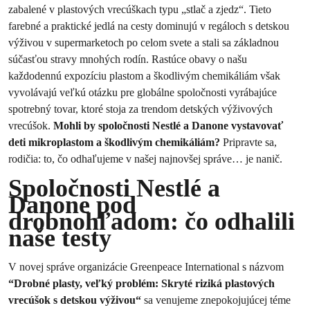
zabalené v plastových vrecúškach typu „stlač a zjedz“. Tieto
farebné a praktické jedlá na cesty dominujú v regáloch s detskou
výživou v supermarketoch po celom svete a stali sa základnou
súčasťou stravy mnohých rodín. Rastúce obavy o našu
každodennú expozíciu plastom a škodlivým chemikáliám však
vyvolávajú veľkú otázku pre globálne spoločnosti vyrábajúce
spotrebný tovar, ktoré stoja za trendom detských výživových
vrecúšok.
Mohli by spoločnosti Nestlé a Danone vystavovať
deti mikroplastom a škodlivým chemikáliám?
Pripravte sa,
rodičia: to, čo odhaľujeme v našej najnovšej správe… je nanič.
Spoločnosti Nestlé a
Danone pod
drobnohľadom: čo odhalili
naše testy
V novej správe organizácie Greenpeace International s názvom
“Drobné plasty, veľký problém: Skryté riziká plastových
vrecúšok s detskou výživou“
sa venujeme znepokojujúcej téme