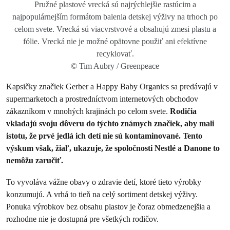
Pružné plastové vrecká sú najrýchlejšie rastúcim a
najpopulárnejším formátom balenia detskej výživy na trhoch po
celom svete. Vrecká sú viacvrstvové a obsahujú zmesi plastu a
fólie. Vrecká nie je možné opätovne použiť ani efektívne
recyklovať.
© Tim Aubry / Greenpeace
Kapsičky značiek Gerber a Happy Baby Organics sa predávajú v
supermarketoch a prostredníctvom internetových obchodov
zákazníkom v mnohých krajinách po celom svete.
Rodičia
vkladajú svoju dôveru do týchto známych značiek, aby mali
istotu, že prvé jedlá ich detí nie sú kontaminované. Tento
výskum však, žiaľ, ukazuje, že spoločnosti Nestlé a Danone to
nemôžu zaručiť.
To vyvoláva vážne obavy o zdravie detí, ktoré tieto výrobky
konzumujú. A vrhá to tieň na celý sortiment detskej výživy.
Ponuka výrobkov bez obsahu plastov je čoraz obmedzenejšia a
rozhodne nie je dostupná pre všetkých rodičov.