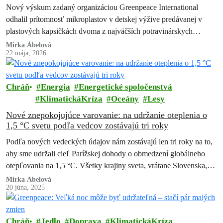
výživy Nestlé a Danone.
Nový výskum zadaný organizáciou Greenpeace International
odhalil prítomnosť mikroplastov v detskej výžive predávanej v
plastových kapsičkách dvoma z najväčších potravinárskych
spoločností na svete – Nestlé a Danone. Zistenia vyvolávajú
Mirka Ábelová
22 mája, 2026
vážne…
Chráň
Energia
Energetické spoločenstvá
KlimatickáKríza
Oceány
Lesy
Nové znepokojujúce varovanie: na udržanie oteplenia o
1,5 °C svetu podľa vedcov zostávajú tri roky
Podľa nových vedeckých údajov nám zostávajú len tri roky na to,
aby sme udržali cieľ Parížskej dohody o obmedzení globálneho
otepľovania na 1,5 °C. Všetky krajiny sveta, vrátane Slovenska,
musia…
Mirka Ábelová
20 júna, 2025
Chráň
Jedlo
Doprava
KlimatickáKríza