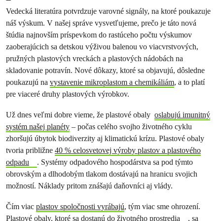
Vedecká literatúra potvrdzuje varovné signály, na ktoré poukazuje
náš výskum. V našej správe vysvetľujeme, prečo je táto nová
štúdia najnovším príspevkom do rastúceho počtu výskumov
zaoberajúcich sa detskou výživou balenou vo viacvrstvových,
pružných plastových vreckách a plastových nádobách na
skladovanie potravín. Nové dôkazy, ktoré sa objavujú, dôsledne
poukazujú na
vystavenie mikroplastom a chemikáliám
, a to platí
pre viaceré druhy plastových výrobkov.
Už dnes veľmi dobre vieme, že plastové obaly
oslabujú imunitný
systém našej planéty
– počas celého svojho životného cyklu
zhoršujú úbytok biodiverzity aj klimatickú krízu. Plastové obaly
tvoria približne
40 % celosvetovej výroby plastov a plastového
odpadu
. Systémy odpadového hospodárstva sa pod týmto
obrovským a dlhodobým tlakom dostávajú na hranicu svojich
možností. Náklady pritom znášajú daňovníci aj vlády.
Čím viac
plastov spoločnosti vyrábajú
, tým viac sme ohrození.
Plastové obaly, ktoré sa
dostanú do životného prostredia
, sa