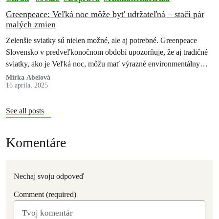
Greenpeace: Veľká noc môže byť udržateľná – stačí pár
malých zmien
Zelenšie sviatky sú nielen možné, ale aj potrebné. Greenpeace
Slovensko v predveľkonočnom období upozorňuje, že aj tradičné
sviatky, ako je Veľká noc, môžu mať výrazné environmentálny
vplyv – od plytvania…
Mirka Ábelová
16 apríla, 2025
See all posts
Komentáre
Nechaj svoju odpoveď
Comment (required)