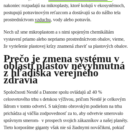
nakoniec rozpadajú na mikroplasty, ktoré kolujú v ekosystémoch,
postupujú potravinovým reťazcom a dostávajú sa do nášho tela
prostredníctvom
vzduchu
, vody alebo potravín.
Nech už sme mikroplastom a s nimi spojeným chemikáliám
vystavení priamo alebo nepriamo prostredníctvom obalov, vieme,
že vyriešenie plastovej krízy znamená zbaviť sa plastových obalov.
Prečo je zmena systému v
oblasti plastov nevyhnutná
z hľadiska verejného
zdravia
Spoločnosti Nestlé a Danone spolu ovládajú až 40 %
celosvetového trhu s detskou výživou, pričom Nestlé je celkovým
lídrom v tomto odvetví. S takýmto obrovským podielom na trhu
prichádza aj väčšia zodpovednosť za to, aby odvetvie smerovalo
správnym smerom- v prospech svojich zákazníkov a našej planéty.
Tieto korporátne giganty však nie sú žiadnymi nováčikmi, pokiaľ