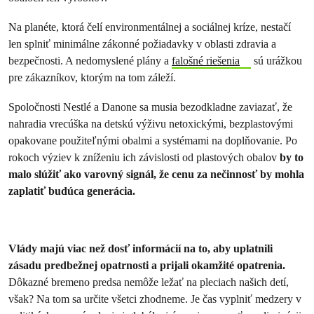
Na planéte, ktorá čelí environmentálnej a sociálnej kríze, nestačí
len splniť minimálne zákonné požiadavky v oblasti zdravia a
bezpečnosti. A nedomyslené plány a
falošné riešenia
sú urážkou
pre zákazníkov, ktorým na tom záleží.
Spoločnosti Nestlé a Danone sa musia bezodkladne zaviazať, že
nahradia vrecúška na detskú výživu netoxickými, bezplastovými
opakovane použiteľnými obalmi a systémami na doplňovanie. Po
rokoch výziev k zníženiu ich závislosti od plastových obalov
by to
malo slúžiť ako varovný signál, že cenu za nečinnosť by mohla
zaplatiť budúca generácia.
Vlády majú viac než dosť informácií na to, aby uplatnili
zásadu predbežnej opatrnosti a prijali okamžité opatrenia.
Dôkazné bremeno predsa nemôže ležať na pleciach našich detí,
však? Na tom sa určite všetci zhodneme. Je čas vyplniť medzery v