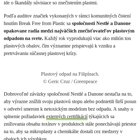
ide o škandály súvisiace so znečistením plastmi.
Podľa auditov značiek vykonaných v rámci komunitných čistení
hnutím Break Free from Plastic sa
spoločnosti Nestlé a Danone
opakovane radia medzi najväčších znečisťovateľov plastovým
odpadom na svete.
Každý rok vyprodukujú viac ako milión ton
plastových obalov, čím významne prispievajú k vzniku a
pretrvávaniu súčasnej plastovej krízy.
Plastový odpad na Filipínach.
© Geric Cruz / Greenpeace
Dobrovoľné záväzky spoločností Nestlé a Danone nestačia na to,
aby výrazne znížili svoju plastovú stopu alebo podnietili širší posun
v odvetví smerom k netoxickým modelom bez odpadu. A snahy o
splnenie požiadaviek
externých certifikácií
týkajúcich sa
znižovania obsahu toxínov v produktoch stále ponechávajú priestor
na to, aby sa mikroplasty a chemikálie dostali cez medzery v
obaloch ich výrobkov.