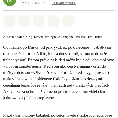
22 mája, 2026
•
0
Komentáre
Zdieľať na Whatsapp
Zdieľať na Facebook
Zdieľať na Twitter
Zdieľať prostredníctvom Em
Share on Bluesky
Autorka: Sarah King, hlavná strategička kampane „Plastic Free Future“
Od hračiek po fľašky, od prikrývok až po oblečenie – bábätká sú
obklopené plastom. Nikto, kto sa dnes narodí, sa mu nedokáže
úplne vyhnúť. Pritom práve naše deti môžu byť voči jeho možným
vplyvom zraniteľnejšie. Keď som ako čerstvá mama vošlal do
uličky s detskou výživou, šokovalo ma, že predstavy, ktoré som
mala v hlave – malé sklenené fľaštičky a škatule s detskými
cereáliami lemujúce regále – nahradili rady plastových vrecúšok.
Aktivistka za ochranu životného prostredia vo mne videla len
jedno – ústa plné mikroplastov.
Každý deň milióny bábätiek po celom svete s radosťou jedia pyré