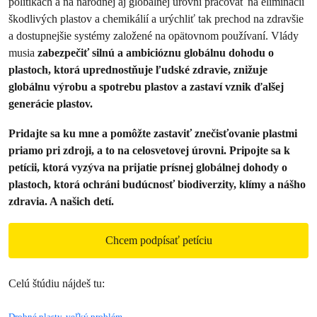
politikách a na národnej aj globálnej úrovni pracovať na eliminácii
škodlivých plastov a chemikálií a urýchliť tak prechod na zdravšie
a dostupnejšie systémy založené na opätovnom používaní. Vlády
musia
zabezpečiť silnú a ambicióznu globálnu dohodu o
plastoch, ktorá uprednostňuje ľudské zdravie, znižuje
globálnu výrobu a spotrebu plastov a zastaví vznik ďalšej
generácie plastov.
Pridajte sa ku mne a pomôžte zastaviť znečisťovanie plastmi
priamo pri zdroji, a to na celosvetovej úrovni. Pripojte sa k
petícii, ktorá vyzýva na prijatie prísnej globálnej dohody o
plastoch, ktorá ochráni budúcnosť biodiverzity, klímy a nášho
zdravia. A našich detí.
Chcem podpísať petíciu
Celú štúdiu nájdeš tu:
Drobné plasty, veľký problém