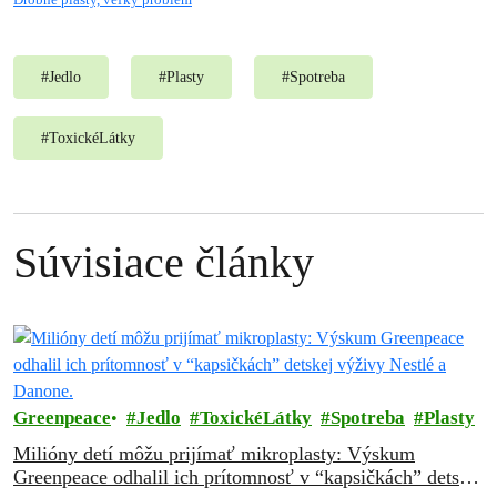
#
Jedlo
#
Plasty
#
Spotreba
#
ToxickéLátky
Súvisiace články
Greenpeace
Jedlo
ToxickéLátky
Spotreba
Plasty
Milióny detí môžu prijímať mikroplasty: Výskum
Greenpeace odhalil ich prítomnosť v “kapsičkách” detskej