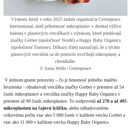
Výskum, ktorý v roku 2025 zadala organizácia Greenpeace
International, zistil prítomnosť mikroplastov v detskej výžive
balenej v plastových vrecúškach s výtokom, ktoré predávajú
značky Gerber (spoločnosť Nestlé) a Happy Baby Organics
(spoločnosť Danone). Dôkazy ďalej naznačujú, že z týchto
plastových vrecúšok sa do potravín uvoľňujú mikroplasty a
chemikálie.
© Anna Wells / Greenpeace
V jednom grame potraviny – čo je hmotnosť jedného malého
hrozienka – obsahovali vrecúška značky Gerber v priemere až 54
častíc mikroplastov a vrecúška značky Happy Baby Organics v
priemere až 99 častíc mikroplastov. To zodpovedá
až 270 a až 495
mikroplastom na čajovú lyžičku
, alebo odhadovanému
celkovému počtu viac ako 5 000 častíc v každom vrecku Gerber a
viac ako 11 000 v každom vrecku Happy Baby Organics.