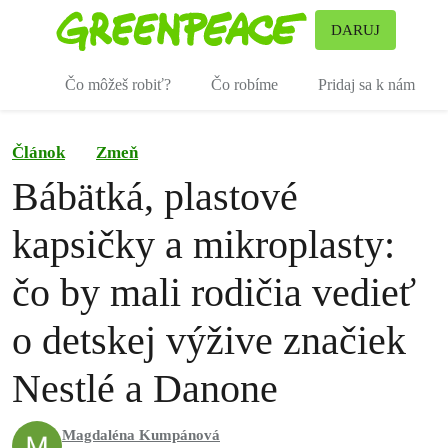
Pr
DARUJ
Ponuka
Čo môžeš robiť?
Čo robíme
Pridaj sa k nám
Článok
Zmeň
Bábätká, plastové
kapsičky a mikroplasty:
čo by mali rodičia vedieť
o detskej výžive značiek
Nestlé a Danone
Magdaléna Kumpánová