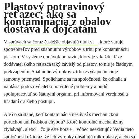
Plastový potravinový
reťazec: ako sa
kontaminácia z obalov
dostáva k dojčatám
V
správach sa čoraz častejšie objavujú titulky
, ktoré varujú
spotrebiteľov pred stiahnutím výrobkov z trhu pre kontamináciu
plastom. V systéme dodávok potravín, ktorý je v každej fáze
dodávateľského reťazca taký závislý od plastov, to nie je žiadnym
prekvapením. Stiahnutie výrobkov z trhu zvyčajne iniciuje
samotný priemysel. Spoliehame sa na spoločnosti, že odhalia a
nahlásia podozrivé alebo potvrdené problémy a budú
spolupracovať so štátnymi orgánmi pri informovaní verejnosti a
hľadaní ďalšieho postupu.
Ale čo sa stane, keď kontaminácia nesúvisí s mechanickou
poruchou ani ľudskou chybou? Ktoré kontrolné mechanizmy
zlyhávajú, alebo – čo je ešte horšie – vôbec neexistujú? Vedia tieto
spoločnosti už teraz, že ich výrobky obsahujú mikroplasty, alebo sa