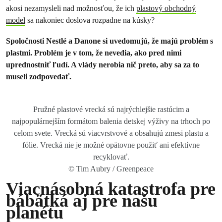
akosi nezamysleli nad možnosťou, že ich
plastový obchodný
model
sa nakoniec doslova rozpadne na kúsky?
Spoločnosti Nestlé a Danone si uvedomujú, že majú problém s
plastmi. Problém je v tom, že nevedia, ako pred nimi
uprednostniť ľudí. A vlády nerobia nič preto, aby sa za to
museli zodpovedať.
Pružné plastové vrecká sú najrýchlejšie rastúcim a
najpopulárnejším formátom balenia detskej výživy na trhoch po
celom svete. Vrecká sú viacvrstvové a obsahujú zmesi plastu a
fólie. Vrecká nie je možné opätovne použiť ani efektívne
recyklovať.
© Tim Aubry / Greenpeace
Viacnásobná katastrofa pre
bábätká aj pre našu
planétu