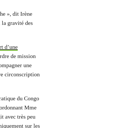
he », dit Irène
la gravité des
rt d’une
rdre de mission
compagner une
re circonscription
cratique du Congo
 ordonnant Mme
it avec très peu
 uniquement sur
les