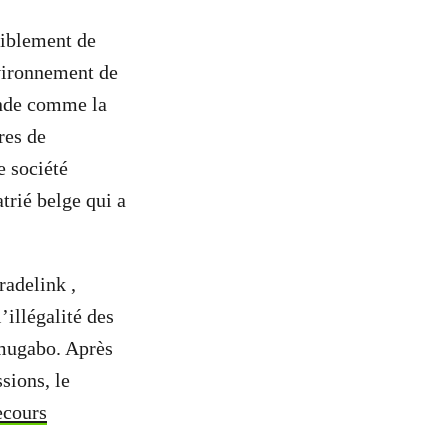
iblement de
vironnement de
ande comme la
res de
e société
trié belge qui a
radelink ,
’illégalité des
amugabo. Après
sions, le
ecours