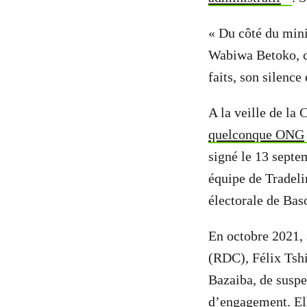
« Du côté du mini
Wabiwa Betoko, ch
faits, son silenc
A la veille de la
quelconque ONG
signé le 13 sept
équipe de Tradeli
électorale de Bas
En octobre 2021,
(RDC), Félix Tsh
Bazaiba, de suspe
d’
engagement
. E