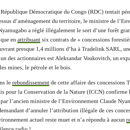
République Démocratique du Congo (RDC) tentait pén
ssus d’aménagement du territoire, le ministre de l’En
Nyamugabo a réglé illégalement le sort d’une forêt gr
gique en
attribuant
six contrats de « concessions forestiè
uvrant presque 1,4 millions d’ha à Tradelink SARL, un
’un des actionnaires est Aleksandar Voukovitch, un expa
les mines, le pétrole et le bois.
ns le
rebondissement
de cette affaire des concessions T
ais pour la Conservation de la Nature (ICCN) confirme l
és par l’ancien ministre de l’Environnement Claude Ny
demandant d’annuler l’attribution illégale de ces conces
vironnement actuel reste muet et n’a répondu à aucun
r
Silence radio !