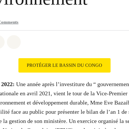
Comments
atsapp
on Facebook
Share on Twitter
Share via Email
PROTÉGER LE BASSIN DU CONGO
n 2022:
Une année après l’investiture du “ gouvernement
ationale en avril 2021, vient le tour de la Vice-Premier
vironnement et développement durable, Mme Eve Bazaiba
lité face au public pour présenter le bilan de l’an 1 de 
 la gestion de son ministère. Un exercice organisé la 