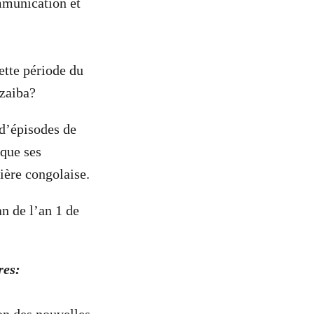
mmunication et
ette période du
zaiba?
 d’épisodes de
 que ses
ière congolaise.
an de l’an 1 de
res: