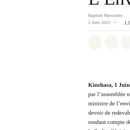
Raphaël Mavambu
2 June 2022
•
1
Share on Wh
Share 
Kinshasa, 1 Jui
par l’assemblée n
ministre de l’en
devoir de redevabi
rendant compte de