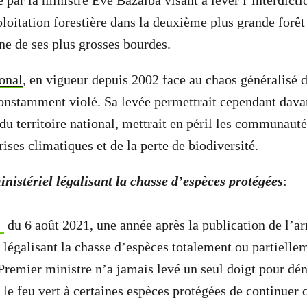
par la ministre Eve Bazaiba visant à lever l’interdicti
loitation forestière dans la deuxième plus grande forêt
ne de ses plus grosses bourdes.
onal
, en vigueur depuis 2002 face au chaos généralisé d
 constamment violé. Sa levée permettrait cependant dav
du territoire national, mettrait en péril les communauté
rises climatiques et de la perte de biodiversité.
inistériel légalisant la chasse d’espèces protégées
:
du 6 août 2021, une année après la publication de l’ar
0 légalisant la chasse d’espèces totalement ou partielle
remier ministre n’a jamais levé un seul doigt pour dé
 le feu vert à certaines espèces protégées de continuer 