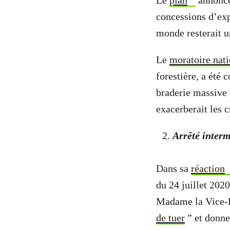
Le
plan
annoncé 
concessions d’exp
monde resterait u
Le
moratoire nati
forestière, a été
braderie massive 
exacerberait les c
Arrêté interm
Dans sa
réaction
du 24 juillet 202
Madame la Vice-P
de tuer
” et donne