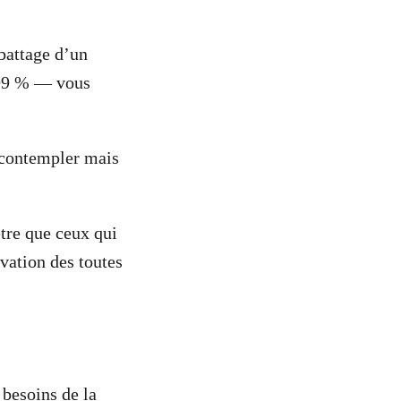
abattage d’un
 99 % — vous
s contempler mais
être que ceux qui
rvation des toutes
 besoins de la