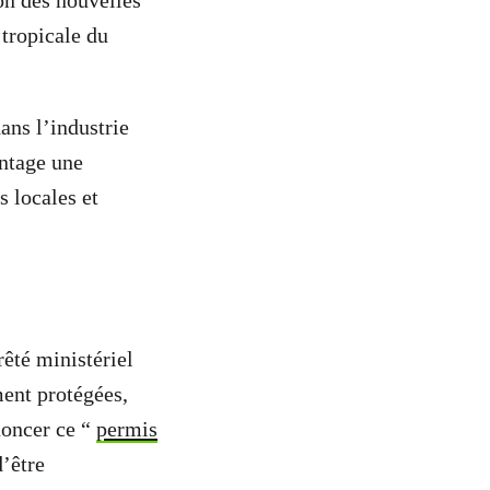
on des nouvelles
 tropicale du
ans l’industrie
antage une
s locales et
rêté ministériel
ment protégées,
noncer ce “
permis
d’être