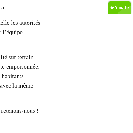
pa.
lle les autorités
r l’équipe
ité sur terrain
 été empoisonnée.
 habitants
s avec la même
 retenons-nous !