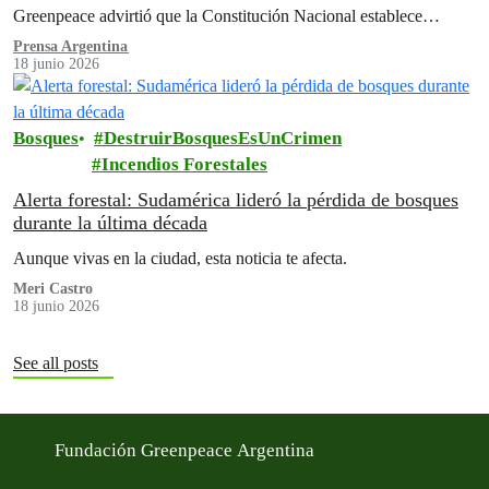
Greenpeace advirtió que la Constitución Nacional establece
claramente en su artículo 41…
Prensa Argentina
18 junio 2026
Bosques
DestruirBosquesEsUnCrimen
Incendios Forestales
Alerta forestal: Sudamérica lideró la pérdida de bosques
durante la última década
Aunque vivas en la ciudad, esta noticia te afecta.
Meri Castro
18 junio 2026
See all posts
Fundación Greenpeace Argentina