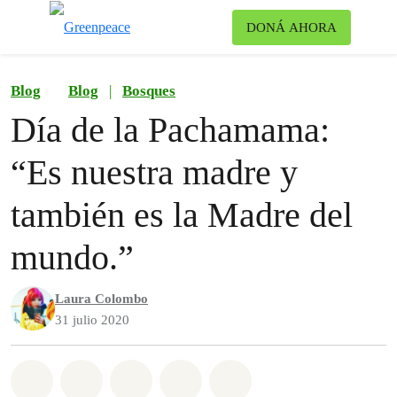
Ca
DONÁ AHORA
Menú
Blog
Blog
|
Bosques
Día de la Pachamama:
“Es nuestra madre y
también es la Madre del
mundo.”
Laura Colombo
31 julio 2020
Share on Whatsapp
Share on Facebook
Share on Twitter
Share via Email
Share on Bluesky