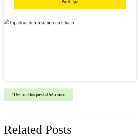
Participá
#
DestruirBosquesEsUnCrimen
Related Posts