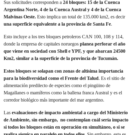
Sus solicitudes corresponden a
24 bloques: 15 de la Cuenca
Argentina Norte, 4 de la Cuenca Austral y 4 de la Cuenca
Malvinas Oeste.
Esto implica un total de 135.000 km2, es decir
una superficie equivalente a la provincia de Santa Fe
.
Esto incluye a los tres bloques petroleros CAN 100, 108 y 114,
donde la empresa de capitales noruegos
planea perforar el año
que viene en sociedad con Shell e YPF, y que abarcan 24500
Km2, similar a la superficie de la provincia de Tucumán.
Estos bloques se solapan con zonas de altísima importancia
para la biodiversidad como el Frente del Talud
. Es el sitio de
alimentación predilecto de especies como el pingüino de
Magallanes o mamíferos como la ballena franca Austral y es el
corredor biológico más importante del mar argentino.
Las
evaluaciones de impacto ambiental a cargo del Ministerio
de Ambiente, sin embargo, no contemplan cuál sería impacto
si todos los bloques están en operación en simultáneo, o si se
realiza sísmica en paralelo en todos ellos
. Sin embargo, esta es