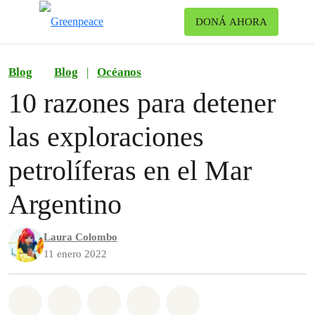
Ca
DONÁ AHORA
Menú
Blog
Blog
|
Océanos
10 razones para detener
las exploraciones
petrolíferas en el Mar
Argentino
Laura Colombo
11 enero 2022
Share on Whatsapp
Share on Facebook
Share on Twitter
Share via Email
Share on Bluesky