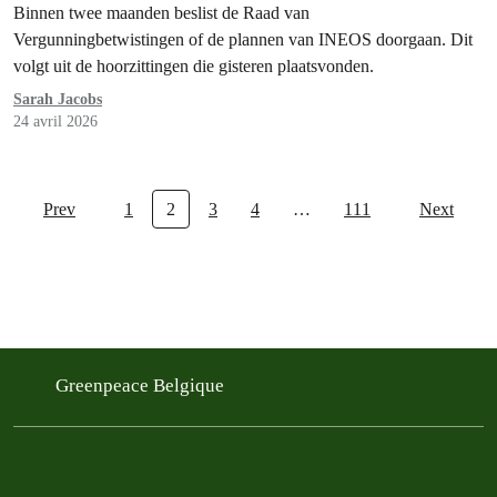
Binnen twee maanden beslist de Raad van
Vergunningbetwistingen of de plannen van INEOS doorgaan. Dit
volgt uit de hoorzittingen die gisteren plaatsvonden.
Sarah Jacobs
24 avril 2026
Prev
1
2
3
4
…
111
Next
Greenpeace Belgique