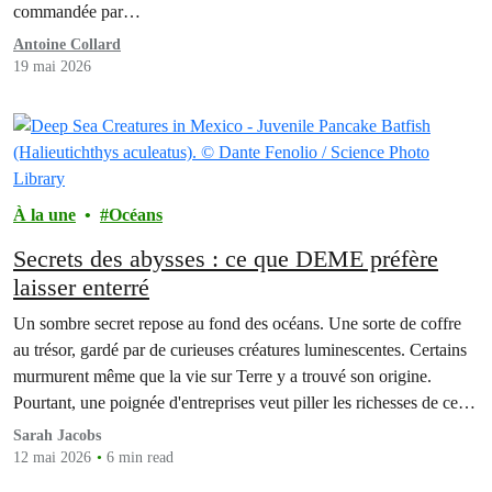
commandée par…
Antoine Collard
19 mai 2026
À la une
Océans
Secrets des abysses : ce que DEME préfère
laisser enterré
Un sombre secret repose au fond des océans. Une sorte de coffre
au trésor, gardé par de curieuses créatures luminescentes. Certains
murmurent même que la vie sur Terre y a trouvé son origine.
Pourtant, une poignée d'entreprises veut piller les richesses de ces
fonds marins. Ces entreprises s’attaquent à nos richesses, notre
Sarah Jacobs
patrimoine commun car…
12 mai 2026
6 min read