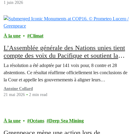
1 juin 2026
À la une
Climat
L’Assemblée générale des Nations unies tient
compte des voix du Pacifique et soutient la
Cour internationale de justice concernant les
La résolution a été adoptée par 141 voix pour, 8 contre et 28
obligations des États en matière de climat
abstentions. Ce résultat réaffirme officiellement les conclusions de
la Cour et appelle les gouvernements à aligner leurs…
Antoine Collard
21 mai 2026
2 min read
À la une
Océans
Deep Sea Mining
Greenpeace mène une action lors de