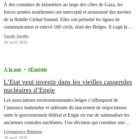
Bruxelles, Gand et Anvers
À des centaines de kilomètres au large des côtes de Gaza, les
forces armées israéliennes ont intercepté et arraisonné des navires
de la flottille Global Sumud. Elles ont perturbé les lignes de
communication et enlevé 180 civils, dont des Belges. Il s'agit là
d'un nouveau précédent de piraterie dans les eaux internationales.
Sarah Jacobs
30 avril 2026
À la une
Énergie
L’Etat veut investir dans les vieilles casseroles
nucléaires d’Engie
Les associations environnementales belges s’offusquent de
l’annonce inattendue et sidérante du lancement de négociations
entre le gouvernement fédéral et Engie en vue de nationaliser les
anciennes centrales nucléaires. Une décision qui constitue une
mauvaise nouvelle à la fois pour la transition énergétique, le climat,
Greenpeace Belgium
mais aussi pour le contribuable.
30 avril 2026