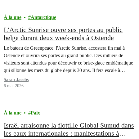
À la une
Antarctique
L’Arctic Sunrise ouvre ses portes au public
belge durant deux week-ends à Ostende
Le bateau de Greenpeace, l'Arctic Sunrise, accostera fin mai à
Ostende et ouvrira ses portes au grand public. Des milliers de
visiteurs sont attendus pour découvrir ce brise-glace emblématique
qui sillonne les mers du globe depuis 30 ans. Il fera escale à
Ostende le dernier week-end de mai et le premier de juin.
Sarah Jacobs
6 mai 2026
À la une
Paix
Israël arraisonne la flottille Global Sumud dans
les eaux internationales : manifestations à