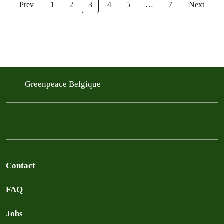
Prev
1
2
3
4
5
…
7
Next
Greenpeace Belgique
Contact
FAQ
Jobs