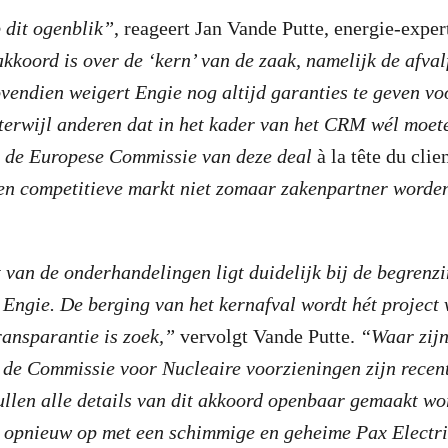
p dit ogenblik”
, reageert Jan Vande Putte, energie-exper
kkoord is over de ‘kern’ van de zaak, namelijk de afvalf
vendien weigert Engie nog altijd garanties te geven vo
terwijl anderen dat in het kader van het CRM wél moete
t de Europese Commissie van deze deal
à la tête du clie
een competitieve markt niet zomaar zakenpartner worde
van de onderhandelingen ligt duidelijk bij de begrenz
 Engie. De berging van het kernafval wordt hét project
ransparantie is zoek,”
vervolgt Vande Putte.
“Waar zijn 
 de Commissie voor Nucleaire voorzieningen zijn recen
llen alle details van dit akkoord openbaar gemaakt wo
s opnieuw op met een schimmige en geheime Pax Electr