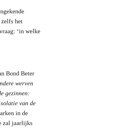
 ongekende
 zelfs het
vraag: ‘in welke
an Bond Beter
andere werven
de gezinnen:
isolatie van de
arken in de
zal jaarlijks