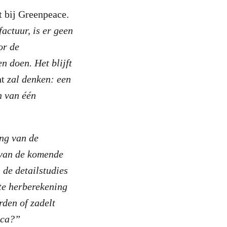
t bij Greenpeace.
actuur, is er geen
or de
n doen. Het blijft
nt
zal denken: een
n van één
ing van de
 van de komende
de detailstudies
te herberekening
rden of zadelt
ica?”