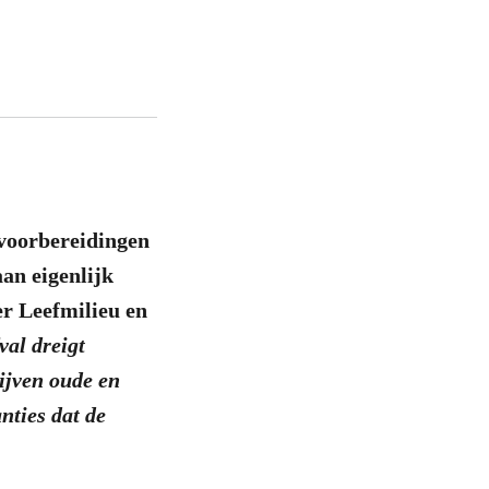
 voorbereidingen
an eigenlijk
er Leefmilieu en
val dreigt
lijven oude en
nties dat de