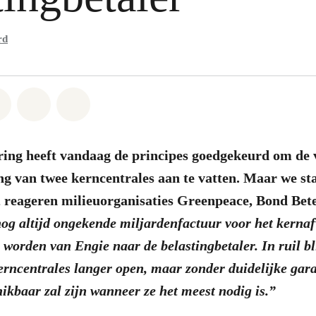
rd
atsapp
on Facebook
Share on Twitter
Share via Email
Share on Bluesky
ring heeft vandaag de principes goedgekeurd om de
ng van twee kerncentrales aan te vatten. Maar we sta
, reageren milieuorganisaties Greenpeace, Bond Bet
og altijd ongekende miljardenfactuur voor het kernaf
worden van Engie naar de belastingbetaler. In ruil b
rncentrales langer open, maar zonder duidelijke gara
chikbaar zal zijn wanneer ze het meest nodig is.”