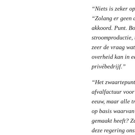
“Niets is zeker o
“Zolang er geen a
akkoord. Punt. Bo
stroomproductie, 
zeer de vraag wa
overheid kan in 
privébedrijf.”
“Het zwaartepunt 
afvalfactuur voor
eeuw, maar alle t
op basis waarvan
gemaakt heeft? Zu
deze regering on