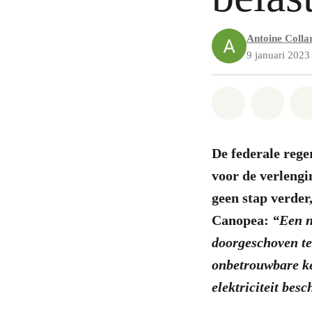
Antoine Colla
9 januari 2023
Share on Wh
Share 
De federale rege
voor de verlengi
geen stap verder
Canopea:
“Een n
doorgeschoven te 
onbetrouwbare ke
elektriciteit bes