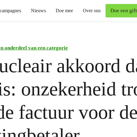
Doe een gift
campagnes
Nieuws
Doe mee
Over ons
n onderdeel van een categorie
ucleair akkoord d
is: onzekerheid tr
de factuur voor d
tingbetaler