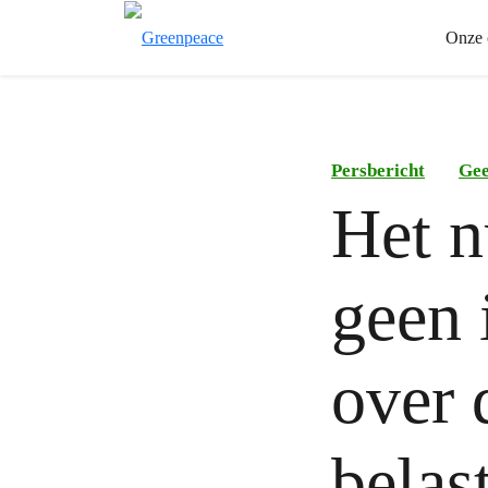
Onze 
Persbericht
Gee
Het n
geen 
over 
belas