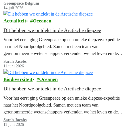
Greenpeace Belgium
14 juli 2026
Actualiteit
Oceanen
Dit hebben we ontdekt in de Arctische diepzee
Voor het eerst ging Greenpeace op een unieke diepzee-expeditie
naar het Noordpoolgebied. Samen met een team van
gerenommeerde wetenschappers verkenden we het leven en de
wonderen van de Arctische diepzee, een van de minst bekende
Sarah Jacobs
11 juni 2026
wildernissen op aarde. En wat we daar aantroffen, deed ons
versteld staan.
Biodiversiteit
Oceanen
Dit hebben we ontdekt in de Arctische diepzee
Voor het eerst ging Greenpeace op een unieke diepzee-expeditie
naar het Noordpoolgebied. Samen met een team van
gerenommeerde wetenschappers verkenden we het leven en de
wonderen van de Arctische diepzee, een van de minst bekende
Sarah Jacobs
11 juni 2026
wildernissen op aarde. En wat we daar aantroffen, deed ons