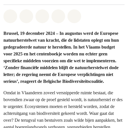
Share on Whatsapp
Share on Facebook
Share on Twitter
Share via Email
Share on Bluesky
Brussel, 19 december 2024 – In augustus werd de Europese
natuurherstelwet van kracht, die de lidstaten oplegt om hun
gedegradeerde natuur te herstellen. In het Vlaams budget
voor 2025 en het centenboekje worden nu echter geen
specifieke middelen voorzien om die wet te implementeren.
‘Zonder financiële middelen blijft de natuurherstelwet dode
letter; de regering neemt de Europese verplichtingen niet
serieus’, reageert de Belgische Biodiversiteitscoalitie.
Omdat in Vlaanderen zoveel versnipperde ruimte bestaat, die
bovendien zwaar op de proef gesteld wordt, is natuurherstel er des
te urgenter. Ecosystemen moeten er hersteld worden, zodat de
achteruitgang van biodiversiteit gekeerd wordt. Waar gaat dat
over? De terugval van bestuivers zoals wilde bijen aanpakken, het
aantal boerenlandvogels verhogen, veengebieden herstellen,