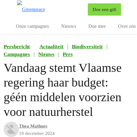
To
Doe een gift
Menu
Onze campagnes
Nieuws
Doe mee
Over ons
Persbericht
Actualiteit
|
Biodiversiteit
|
Campagnes
|
Nieuws
|
Pers
Vandaag stemt Vlaamse
regering haar budget:
géén middelen voorzien
voor natuurherstel
Thea Mathues
19 december 2024