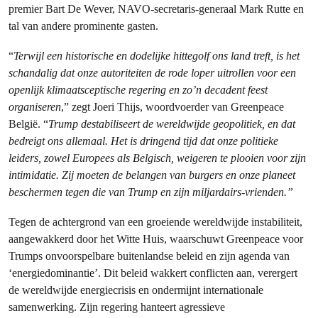
premier Bart De Wever, NAVO-secretaris-generaal Mark Rutte en
tal van andere prominente gasten.
“
Terwijl een historische en dodelijke hittegolf ons land treft, is het
schandalig dat onze autoriteiten de rode loper uitrollen voor een
openlijk klimaatsceptische regering en zo’n decadent feest
organiseren
,” zegt Joeri Thijs, woordvoerder van Greenpeace
België. “
Trump destabiliseert de wereldwijde geopolitiek, en dat
bedreigt ons allemaal. Het is dringend tijd dat onze politieke
leiders, zowel Europees als Belgisch, weigeren te plooien voor zijn
intimidatie. Zij moeten de belangen van burgers en onze planeet
beschermen tegen die van Trump en zijn miljardairs-vrienden.”
Tegen de achtergrond van een groeiende wereldwijde instabiliteit,
aangewakkerd door het Witte Huis, waarschuwt Greenpeace voor
Trumps onvoorspelbare buitenlandse beleid en zijn agenda van
‘energiedominantie’. Dit beleid wakkert conflicten aan, verergert
de wereldwijde energiecrisis en ondermijnt internationale
samenwerking. Zijn regering hanteert agressieve