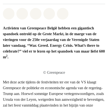
Share on Whatsapp
Share on Facebook
Share on Twitter
Share via Email
Share on Bluesky
Activisten van Greenpeace België hebben een gigantisch
spandoek ontrold op de Grote Markt, in de marge van de
vieringen voor de 250e verjaardag van de Verenigde Staten
later vandaag. “War. Greed. Energy Crisis. What’s there to
celebrate?” viel er te lezen op het spandoek van maar liefst 600
2
m
.
© Greenpeace
Met deze actie tijdens de festiviteiten ter ere van de VS klaagt
Greenpeace de politieke en economische agenda van de regering-
Trump aan. Hoewel sommige Europese vertegenwoordigers, zoals
Ursula von der Leyen, weigerden hun aanwezigheid te bevestigen,
zal het feest vanmiddag plaatsvinden in het bijzijn van onze