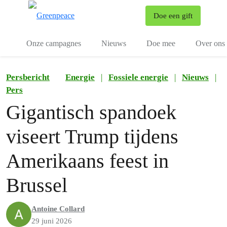
To
Doe een gift
Menu
Onze campagnes
Nieuws
Doe mee
Over ons
Persbericht
Energie
|
Fossiele energie
|
Nieuws
|
Pers
Gigantisch spandoek
viseert Trump tijdens
Amerikaans feest in
Brussel
Antoine Collard
29 juni 2026