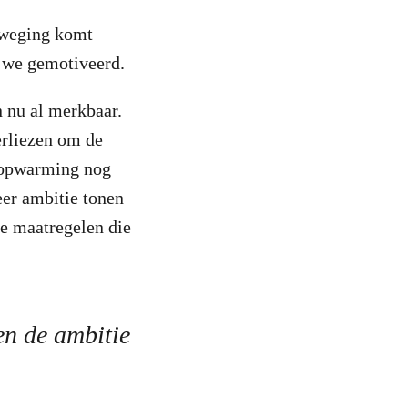
eweging komt
n we gemotiveerd.
 nu al merkbaar.
erliezen om de
atopwarming nog
eer ambitie tonen
de maatregelen die
en de ambitie