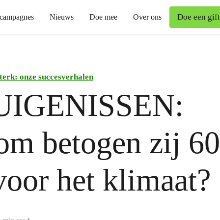
Doe een gift
campagnes
Nieuws
Doe mee
Over ons
terk: onze succesverhalen
UIGENISSEN:
m betogen zij 60
voor het klimaat?