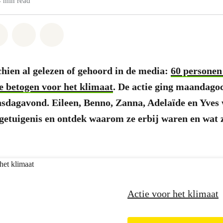
4 min read
atsapp
on Facebook
Share on Twitter
Share via Email
Share on Bluesky
chien al gelezen of gehoord in de media:
60 personen
e betogen voor het klimaat
. De actie ging maandago
ensdagavond.
Eileen, Benno, Zanna, Adelaïde en Yves
 getuigenis en ontdek waarom ze erbij waren en wat 
Actie voor het klimaat