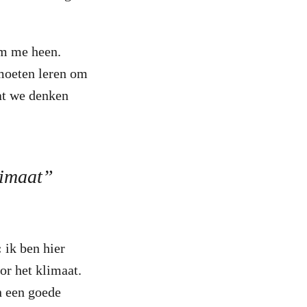
om me heen.
 moeten leren om
at we denken
limaat”
:
ik ben hier
or het klimaat.
n een goede