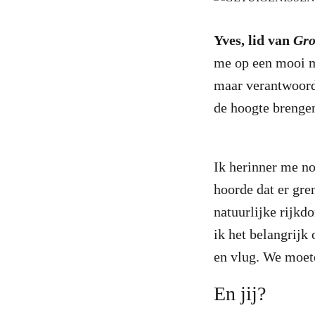
Yves, lid van
Gro
me op een mooi mo
maar verantwoorde
de hoogte brenge
Ik herinner me no
hoorde dat er gre
natuurlijke rijkd
ik het belangrijk
en vlug.
We moete
En jij?