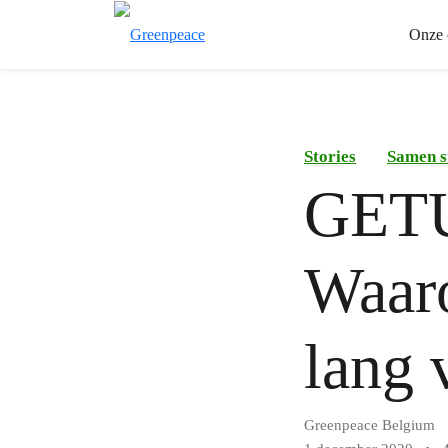
Onze 
Stories
Samen s
GET
Waaro
lang 
Greenpeace Belgium