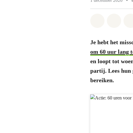
1 december 2020
•
Share on Wh
Share 
Je hebt het miss
om 60 uur lang t
en loopt tot wo
partij. Lees hun
bereiken.