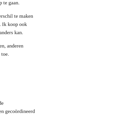
op te gaan.
erschil te maken
. Ik koop ook
 anders kan.
en, anderen
 toe.
de
een gecoördineerd