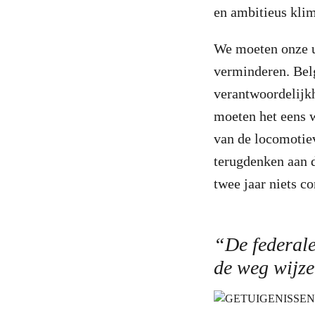
en ambitieus klim
We moeten onze u
verminderen. Belg
verantwoordelijkh
moeten het eens 
van de locomotiev
terugdenken aan d
twee jaar niets c
“De federale
de weg wijz