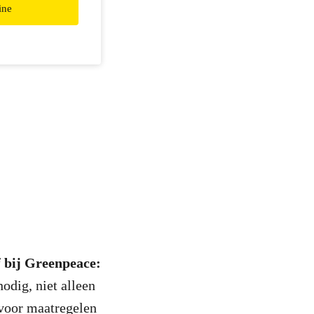
ine
f bij Greenpeace:
odig, niet alleen
 voor maatregelen