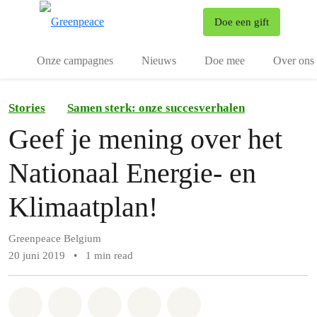
To
Doe een gift
Menu
Onze campagnes
Nieuws
Doe mee
Over ons
Stories
Samen sterk: onze succesverhalen
Geef je mening over het
Nationaal Energie- en
Klimaatplan!
Greenpeace Belgium
20 juni 2019
•
1 min read
Share on Whatsapp
Share on Facebook
Share on Twitter
Share via Email
Share on Bluesky