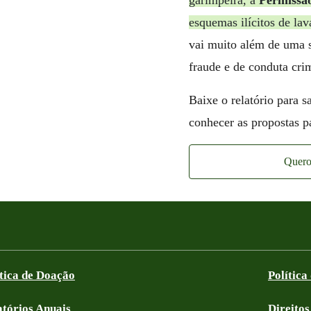
garimpeira, a
Permissã
esquemas ilícitos de l
vai muito além de uma s
fraude e de conduta cri
Baixe o relatório para 
conhecer as propostas p
Quero 
ítica de Doação
Política
atórios Anuais
Direitos