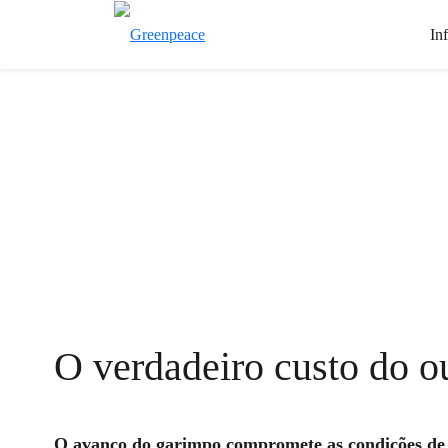
In
O verdadeiro custo do o
O avanço do garimpo compromete as condições de 