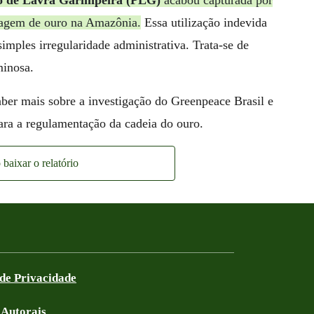
o de Lavra Garimpeira (PLG)
acabou capturada por
avagem de ouro na Amazônia.
Essa utilização indevida
imples irregularidade administrativa. Trata-se de
minosa.
saber mais sobre a investigação do Greenpeace Brasil e
ara a regulamentação da cadeia do ouro.
baixar o relatório
 de Privacidade
 Autorais