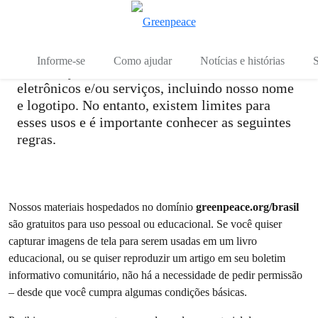
Direitos autorais
Mu
Menu
O Greenpeace Brasil incentiva a reprodução e
Informe-se
Como ajudar
Notícias e histórias
S
distribuição de nossos materiais, produtos
eletrônicos e/ou serviços, incluindo nosso nome
e logotipo. No entanto, existem limites para
esses usos e é importante conhecer as seguintes
regras.
Nossos materiais hospedados no domínio
greenpeace.org/brasil
são gratuitos para uso pessoal ou educacional. Se você quiser
capturar imagens de tela para serem usadas em um livro
educacional, ou se quiser reproduzir um artigo em seu boletim
informativo comunitário, não há a necessidade de pedir permissão
– desde que você cumpra algumas condições básicas.