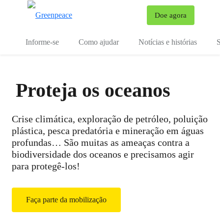
Mu
Doe agora
Menu
Informe-se
Como ajudar
Notícias e histórias
S
Proteja os oceanos
Crise climática, exploração de petróleo, poluição
plástica, pesca predatória e mineração em águas
profundas… São muitas as ameaças contra a
biodiversidade dos oceanos e precisamos agir
para protegê-los!
Faça parte da mobilização