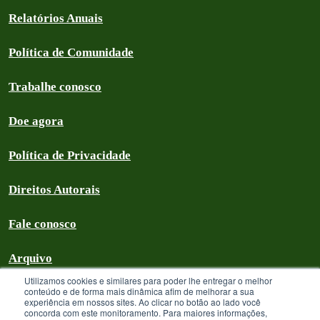
Relatórios Anuais
Política de Comunidade
Trabalhe conosco
Doe agora
Política de Privacidade
Direitos Autorais
Fale conosco
Arquivo
Utilizamos cookies e similares para poder lhe entregar o melhor
conteúdo e de forma mais dinâmica afim de melhorar a sua
experiência em nossos sites. Ao clicar no botão ao lado você
concorda com este monitoramento. Para maiores informações,
Greenpeace Brasil 2026