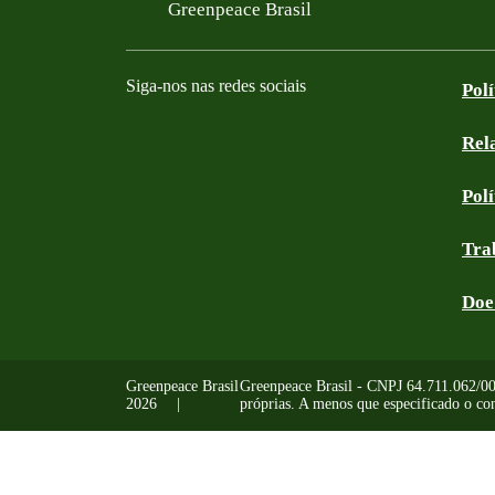
Filtered results
Greenpeace Brasil
Siga-nos nas redes sociais
Pol
Rel
Facebook
Instagram
YouTube
Linkedin
Bluesky
Tik Tok
Threads
RSS
Pol
Tra
Doe
Greenpeace Brasil
Greenpeace Brasil - CNPJ 64.711.062/0001
2026
próprias. A menos que especificado o con