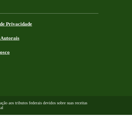
 de Privacidade
 Autorais
nosco
ão aos tributos federais devidos sobre suas receitas
al