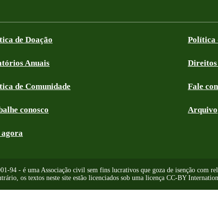
ítica de Doação
Política
atórios Anuais
Direitos
ítica de Comunidade
Fale co
balhe conosco
Arquivo
 agora
-94 - é uma Associação civil sem fins lucrativos que goza de isenção com relaç
trário, os textos neste site estão licenciados sob uma licença CC-BY Internation