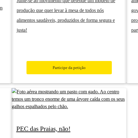
Junte-se ao movimento que defende um modelo de
ame
um
produção que quer levar à mesa de todos nós
gov
alimentos saudáveis, produzidos de forma segura e
pro
justa!
par
Participe da petição
PEC das Praias, não!