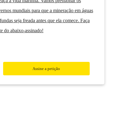
aça a vida marinha. Vamos pressionar os
ernos mundiais para que a mineração em águas
fundas seja freada antes que ela comece. Faça
te do abaixo-assinado!
Assine a petição