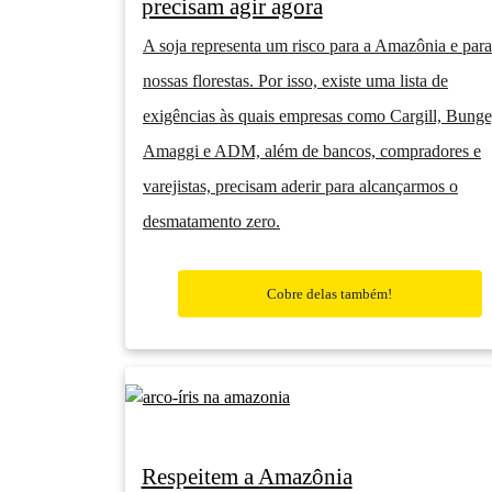
precisam agir agora
A soja representa um risco para a Amazônia e para
nossas florestas. Por isso, existe uma lista de
exigências às quais empresas como Cargill, Bunge
Amaggi e ADM, além de bancos, compradores e
varejistas, precisam aderir para alcançarmos o
desmatamento zero.
Cobre delas também!
Respeitem a Amazônia