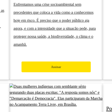
Enfrentamos uma crise socioambiental sem
 as
precedentes que coloca a vida como a conhecemos
hoje em risco. É preciso que o poder público aja
,
agora, e com a intensidade que a situação pede, para
proteger nossa saúde, a biodiversidade, o clima e o
amanhã.
Assinar
Po