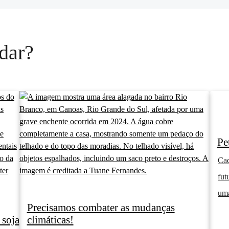
dar?
Pe
Cad
fut
uma
Precisamos combater as mudanças
 soja
climáticas!