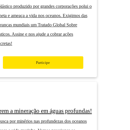
lástico produzido por grandes corporações polui o
neta e ameaça a vida nos oceanos. Exigimos das
eranças mundiais um Tratado Global Sobre
sticos. Assine e nos ajude a cobrar ações
cretas!
Participe
rem a mineração em águas profundas!
usca por minérios nas profundezas dos oceanos