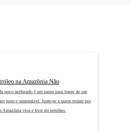
tróleo na Amazônia Não
a poço perfurado é um passo para longe de um
uro justo e sustentável. Junte-se a quem resiste por
 Amazônia viva e livre do petróleo.