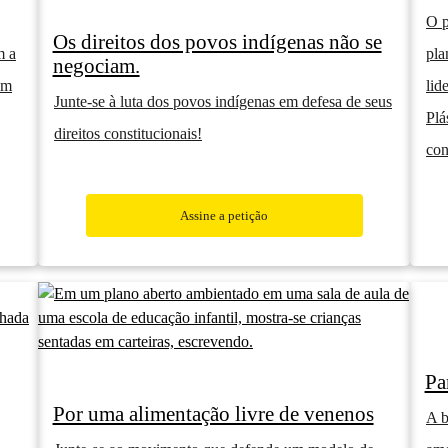
O p
Os direitos dos povos indígenas não se
m a
pla
negociam.
am
lid
Junte-se à luta dos povos indígenas em defesa de seus
Plá
direitos constitucionais!
con
Assine a petição
Pa
Por uma alimentação livre de venenos
A b