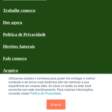
Trabalhe conosco
Doe agora
Política de Privacidade
Direitos Autorais
Fale conosco
Arquivo
Utilizamos cookies e similares para poder lhe entregar o melhor
conteúdo e de forma mais dinâmica afim de melhorar a sua
experiência em nossos sites. Ao clicar no botão ao lado você
concorda com este monitoramento. Para maiores informações,
Greenpeace Brasil 2026
consulte nossa
Política de Privacidade
.
Greenpeace Brasil - CNPJ 64.711.062/0001-94 - é uma Associação civil
sem fins lucrativos que goza de isenção com relação aos tributos federais
Entendi
devidos sobre suas receitas próprias. A menos que especificado o contrário,
os textos neste site estão licenciados sob uma licença CC-BY International