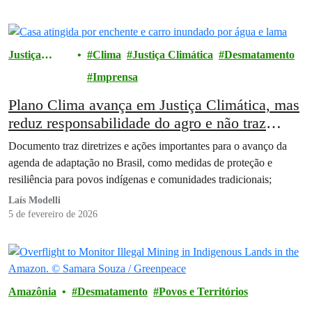
Justiça
Clima
Justiça Climática
Desmatamento
climática
Imprensa
Plano Clima avança em Justiça Climática, mas
reduz responsabilidade do agro e não traz
medidas claras para eliminação dos
Documento traz diretrizes e ações importantes para o avanço da
combustíveis fósseis
agenda de adaptação no Brasil, como medidas de proteção e
resiliência para povos indígenas e comunidades tradicionais;
Laís Modelli
5 de fevereiro de 2026
Amazônia
Desmatamento
Povos e Territórios