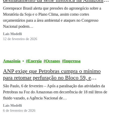
mas atual cenário de retrocessos ambientais
Greenpeace Brasil alerta que pressões do agronegócio sobre a
preocupa
Moratória da Soja e o Plano Clima, assim como cortes
orçamentários para a área ambiental e ataques no Congresso
Nacional podem…
Laís Modelli
12 de fevereiro de 2026
Amazônia
Energia
Oceanos
Imprensa
ANP exige que Petrobras cumpra o mínimo
para retomar perfuração no Bloco 59, e
minimiza impacto ambiental
São Paulo, 6 de fevereiro – Após a paralisação das atividades da
Petrobras na Foz do Amazonas em decorrência de 18 mil litros de
fluido vazado, a Agência Nacional de…
Laís Modelli
6 de fevereiro de 2026