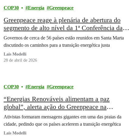
COP30
Energia
Greenpeace
Greenpeace reage à plenária de abertura do
segmento de alto nível da 1ª Conferência da
Transição Para Longe dos Combustíveis
Governos de cerca de 56 países estão reunidos em Santa Marta
Fósseis
discutindo os caminhos para a transição energética justa
Laís Modelli
28 de abril de 2026
COP30
Energia
Greenpeace
“Energias Renováveis alimentam a paz
global”, alerta ação do Greenpeace na
Conferência de Santa Marta
Ativistas formaram mensagens gigantes em uma das praias da
cidade, pedindo que os países acelerem a transição energética
Laís Modelli