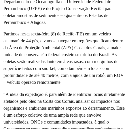
Departamento de Oceanografia da Universidade Federal de
Pernambuco (UFPE) e do Projeto Conservação Recifal para
coletar amostras de sedimentos e água entre os Estados de
Pernambuco e Alagoas.
Partimos nesta sexta-feira (8) de Recife (PE) em um veleiro
catamarã de 44 pés, e vamos navegar em regiões que ficam dentro
da Área de Proteção Ambiental (APA) Costa dos Corais, a maior
unidade de conservação federal costeiro-marinha do Brasil. As
coletas serão realizadas tanto em áreas rasas, com mergulhos de
superfície feitos com snorkel, como também em locais com
profundidade de até 40 metros, com a ajuda de um robô, um ROV
– veículo operado remotamente.
“A ideia da expedição é, para além de identificar locais diretamente
afetados pelo óleo na Costa dos Corais, analisar os impactos nos
organismos e ambientes marinhos expostos ao derramamento. Esse
é um esforço coletivo de uma ampla rede que envolve
universidades, ONGs e comunidades impactadas, à qual o
Greenpeace se soma para expandir e compartilhar conhecimento e,