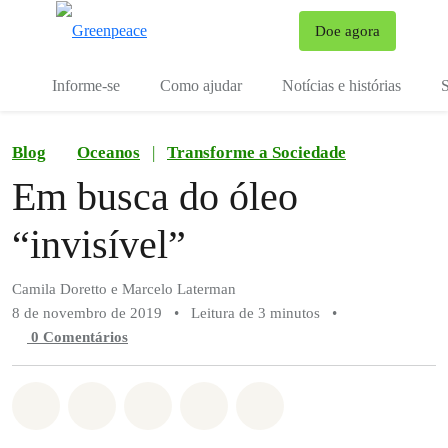
Mu
Doe agora
Menu
Informe-se
Como ajudar
Notícias e histórias
S
Blog
Oceanos
|
Transforme a Sociedade
Em busca do óleo
“invisível”
Camila Doretto e Marcelo Laterman
8 de novembro de 2019
•
Leitura de 3 minutos
•
0 Comentários
Compartilhado em Whatsapp
Compartilhado em Facebook
Compartilhado em Twitter
Compartilhe por Email
Compartilhe em Blue