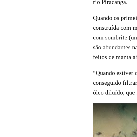
rio Piracanga.
Quando os primeir
construída com ma
com sombrite (uma
são abundantes na 
feitos de manta a
“Quando estiver c
conseguido filtra
óleo diluído, que