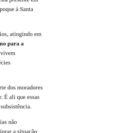
apoque à Santa
ios, atingindo em
mo para a
i vivem
écies
arte dos moradores
. É ali que essas
subsistência.
lias não
orar a situação