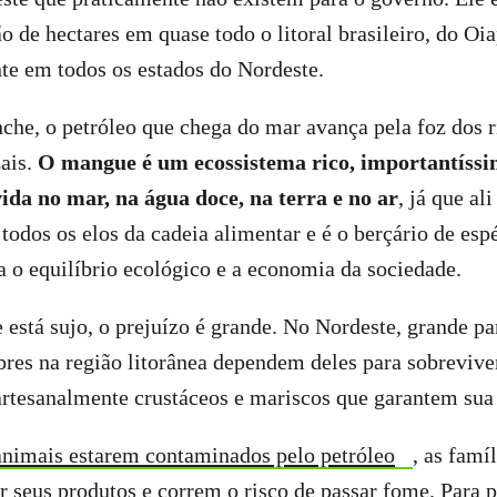
 de hectares em quase todo o litoral brasileiro, do Oi
nte em todos os estados do Nordeste.
he, o petróleo que chega do mar avança pela foz dos r
ais.
O mangue é um ecossistema rico, importantíssi
da no mar, na água doce, na terra e no ar
, já que al
 todos os elos da cadeia alimentar e é o berçário de esp
 o equilíbrio ecológico e a economia da sociedade.
stá sujo, o prejuízo é grande. No Nordeste, grande p
bres na região litorânea dependem deles para sobreviver
rtesanalmente crustáceos e mariscos que garantem sua 
animais estarem contaminados pelo petróleo
, as famí
seus produtos e correm o risco de passar fome. Para pi