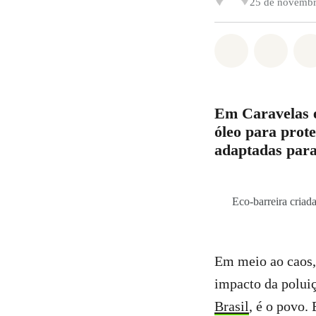
25 de novembr
Compartilha
Compa
Em Caravelas e
óleo para prot
adaptadas para
Eco-barreira criad
Em meio ao caos,
impacto da polui
Brasil
, é o povo.