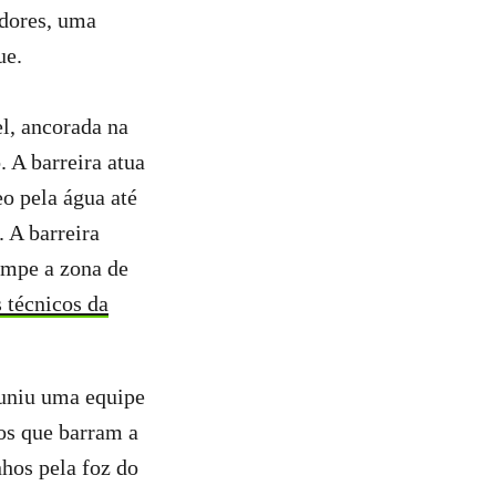
adores, uma
ue.
l, ancorada na
. A barreira atua
o pela água até
 A barreira
impe a zona de
s técnicos da
uniu uma equipe
os que barram a
hos pela foz do