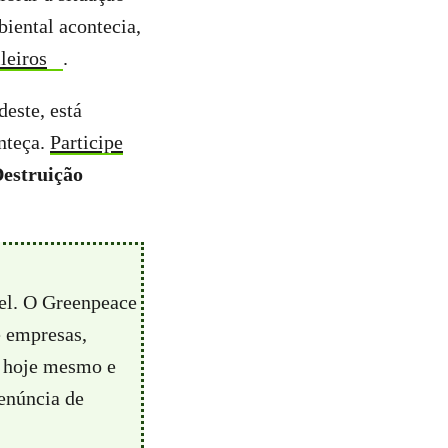
biental acontecia,
leiros
.
este, está
nteça.
Participe
Destruição
vel. O Greenpeace
e empresas,
hoje mesmo e
enúncia de