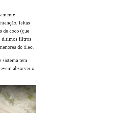
idamente
ntenção, feitas
as de coco (que
 últimos filtros
 menores do óleo.
se sistema tem
 devem absorver o