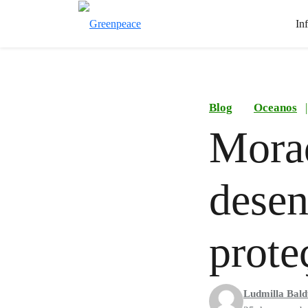
In
Blog
Oceanos
|
Morad
desen
prote
Ludmilla Bald