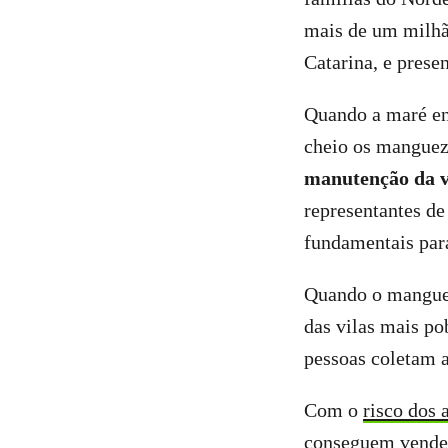
mais de um milhão
Catarina, e prese
Quando a maré enc
cheio os manguez
manutenção da vi
representantes de
fundamentais para
Quando o mangue e
das vilas mais po
pessoas coletam a
Com o
risco dos 
conseguem vender 