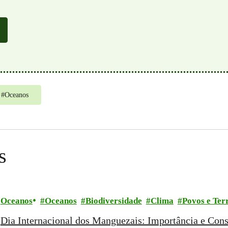
#
Oceanos
s
Oceanos
Oceanos
Biodiversidade
Clima
Povos e Terr
Dia Internacional dos Manguezais: Importância e Con