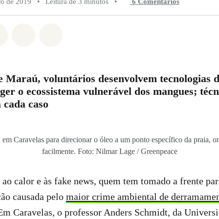
o de 2019
•
Leitura de 3 minutos
•
6 Comentários
do em Whatsapp
rtilhado em Facebook
Compartilhado em Twitter
Compartilhe por Email
Compartilhe em Bluesky
 Maraú, voluntários desenvolvem tecnologias d
eger o ecossistema vulnerável dos mangues; téc
 cada caso
a em Caravelas para direcionar o óleo a um ponto específico da praia, o
facilmente. Foto: Nilmar Lage / Greenpeace
 ao calor e às fake news, quem tem tomado a frente pa
ção causada pelo
maior crime ambiental de derramamen
 Em Caravelas, o professor Anders Schmidt, da Univers