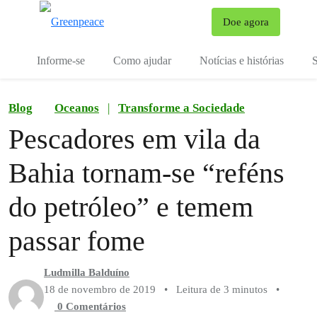
Mu
Doe agora
Menu
Informe-se
Como ajudar
Notícias e histórias
S
Blog
Oceanos
|
Transforme a Sociedade
Pescadores em vila da
Bahia tornam-se “reféns
do petróleo” e temem
passar fome
Ludmilla Balduíno
18 de novembro de 2019
•
Leitura de 3 minutos
•
0 Comentários