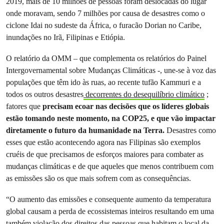
2019, mais de 10 milhões de pessoas foram deslocadas do lugar
onde moravam, sendo 7 milhões ​por causa de desastres como o
ciclone Idai no sudeste da África, o furacão Dorian no Caribe,
inundações no Irã, Filipinas e Etiópia.
O relatório da OMM – que complementa os relatórios do Painel
Intergovernamental sobre Mudanças Climáticas -, une-se à voz das
populações que têm ido às ruas, ao recente tufão Kammuri e a
todos os outros desastres
decorrentes do desequilíbrio climático
;
fatores que
precisam ecoar nas decisões que os líderes globais
estão tomando neste momento, na COP25, e que vão impactar
diretamente o futuro da humanidade na Terra.
Desastres como
esses que estão acontecendo agora nas Filipinas são exemplos
cruéis de que precisamos de esforços maiores para combater as
mudanças climáticas e de que aqueles que menos contribuem com
as emissões são os que mais sofrem com as consequências.
“O aumento das emissões e consequente aumento da temperatura
global causam a perda de ecossistemas inteiros resultando em uma
também violação dos direitos das pessoas que habitam o local da