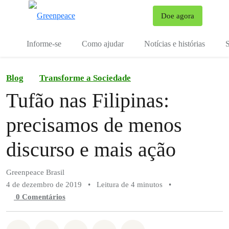
Mu
Doe agora
Menu
Informe-se
Como ajudar
Notícias e histórias
S
Blog
Transforme a Sociedade
Tufão nas Filipinas:
precisamos de menos
discurso e mais ação
Greenpeace Brasil
4 de dezembro de 2019
•
Leitura de 4 minutos
•
0 Comentários