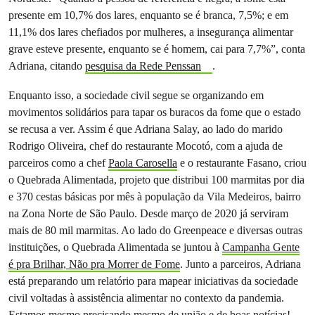
presente em 10,7% dos lares, enquanto se é branca, 7,5%; e em
11,1% dos lares chefiados por mulheres, a insegurança alimentar
grave esteve presente, enquanto se é homem, cai para 7,7%”, conta
Adriana, citando
pesquisa da Rede Penssan
.
Enquanto isso, a sociedade civil segue se organizando em
movimentos solidários para tapar os buracos da fome que o estado
se recusa a ver. Assim é que Adriana Salay, ao lado do marido
Rodrigo Oliveira, chef do restaurante Mocotó, com a ajuda de
parceiros como a chef
Paola Carosella
e o restaurante Fasano, criou
o Quebrada Alimentada, projeto que distribui 100 marmitas por dia
e 370 cestas básicas por mês à população da Vila Medeiros, bairro
na Zona Norte de São Paulo. Desde março de 2020 já serviram
mais de 80 mil marmitas. Ao lado do Greenpeace e diversas outras
instituições, o Quebrada Alimentada se juntou à
Campanha Gente
é pra Brilhar, Não pra Morrer de Fome
. Junto a parceiros, Adriana
está preparando um relatório para mapear iniciativas da sociedade
civil voltadas à assistência alimentar no contexto da pandemia.
Estamos mesmo precisando mesmo de união e de boas notícias!