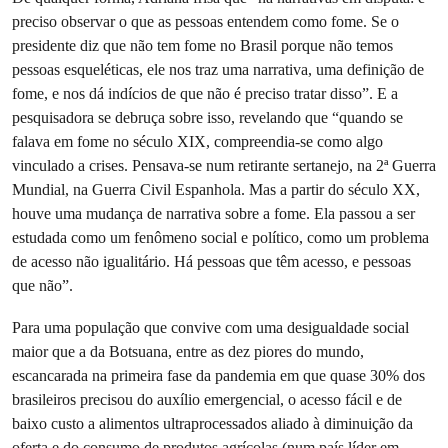
preciso observar o que as pessoas entendem como fome. Se o
presidente diz que não tem fome no Brasil porque não temos
pessoas esqueléticas, ele nos traz uma narrativa, uma definição de
fome, e nos dá indícios de que não é preciso tratar disso”. E a
pesquisadora se debruça sobre isso, revelando que “quando se
falava em fome no século XIX, compreendia-se como algo
vinculado a crises. Pensava-se num retirante sertanejo, na 2ª Guerra
Mundial, na Guerra Civil Espanhola. Mas a partir do século XX,
houve uma mudança de narrativa sobre a fome. Ela passou a ser
estudada como um fenômeno social e político, como um problema
de acesso não igualitário. Há pessoas que têm acesso, e pessoas
que não”.
Para uma população que convive com uma desigualdade social
maior que a da Botsuana, entre as dez piores do mundo,
escancarada na primeira fase da pandemia em que quase 30% dos
brasileiros precisou do auxílio emergencial, o acesso fácil e de
baixo custo a alimentos ultraprocessados aliado à diminuição da
oferta e do consumo de produtos agrícolas (num país líder em