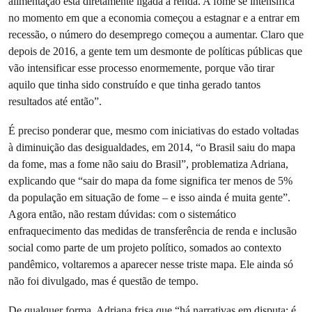
alimentação está diretamente ligada à renda. A fome se intensifica
no momento em que a economia começou a estagnar e a entrar em
recessão, o número do desemprego começou a aumentar. Claro que
depois de 2016, a gente tem um desmonte de políticas públicas que
vão intensificar esse processo enormemente, porque vão tirar
aquilo que tinha sido construído e que tinha gerado tantos
resultados até então”.
É preciso ponderar que, mesmo com iniciativas do estado voltadas
à diminuição das desigualdades, em 2014, “o Brasil saiu do mapa
da fome, mas a fome não saiu do Brasil”, problematiza Adriana,
explicando que “sair do mapa da fome significa ter menos de 5%
da população em situação de fome – e isso ainda é muita gente”.
Agora então, não restam dúvidas: com o sistemático
enfraquecimento das medidas de transferência de renda e inclusão
social como parte de um projeto político, somados ao contexto
pandêmico, voltaremos a aparecer nesse triste mapa. Ele ainda só
não foi divulgado, mas é questão de tempo.
De qualquer forma, Adriana frisa que “há narrativas em disputa: é