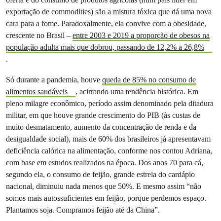
exportação de commodities) são a mistura tóxica que dá uma nova
cara para a fome. Paradoxalmente, ela convive com a obesidade,
crescente no Brasil –
entre 2003 e 2019 a proporção de obesos na
população adulta mais que dobrou, passando de 12,2% a 26,8%
.
Só durante a pandemia, houve
queda de 85% no consumo de
alimentos saudáveis
, acirrando uma tendência histórica. Em
pleno milagre econômico, período assim denominado pela ditadura
militar, em que houve grande crescimento do PIB (às custas de
muito desmatamento, aumento da concentração de renda e da
desigualdade social), mais de 60% dos brasileiros já apresentavam
deficiência calórica na alimentação, conforme nos contou Adriana,
com base em estudos realizados na época. Dos anos 70 para cá,
segundo ela, o consumo de feijão, grande estrela do cardápio
nacional, diminuiu nada menos que 50%. E mesmo assim “não
somos mais autossuficientes em feijão, porque perdemos espaço.
Plantamos soja. Compramos feijão até da China”.