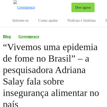
Mu
Doe agora
Menu
Informe-se
Como ajudar
Notícias e histórias
S
Blog
Greenpeace
“Vivemos uma epidemia
de fome no Brasil” – a
pesquisadora Adriana
Salay fala sobre
insegurança alimentar no
país