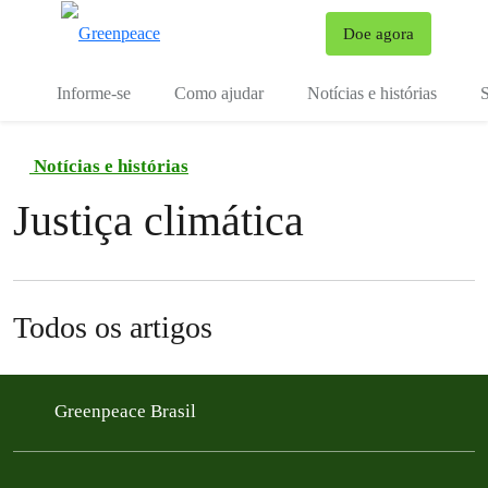
Mu
Doe agora
Menu
Informe-se
Como ajudar
Notícias e histórias
S
Notícias e histórias
Justiça climática
Todos os artigos
Greenpeace Brasil