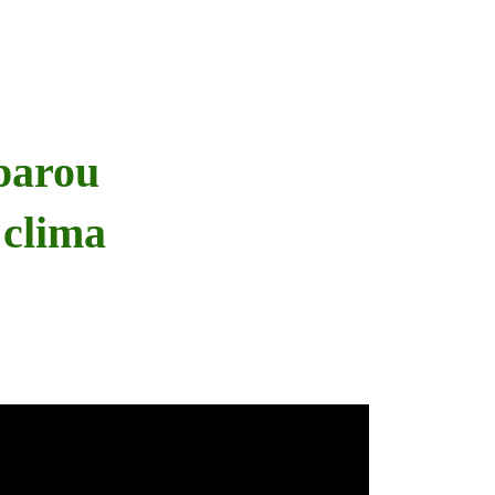
parou
 clima