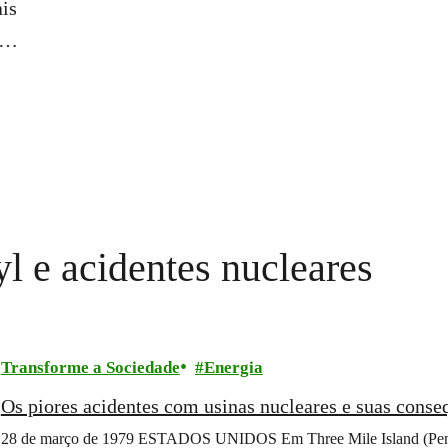
ais
e
ngo
ção
l e acidentes nucleares
ma
o.
Transforme a Sociedade
Energia
Os piores acidentes com usinas nucleares e suas conse
28 de março de 1979 ESTADOS UNIDOS Em Three Mile Island (Pensilv