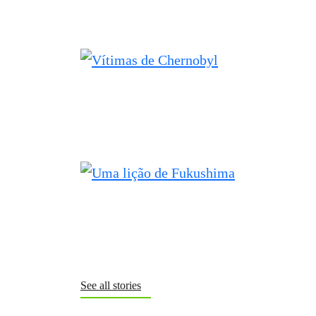
Fukushima, em 2011, mostram que o uso
da energia nuclear ainda representa uma
grande ameaça à vida no planeta.
See all stories