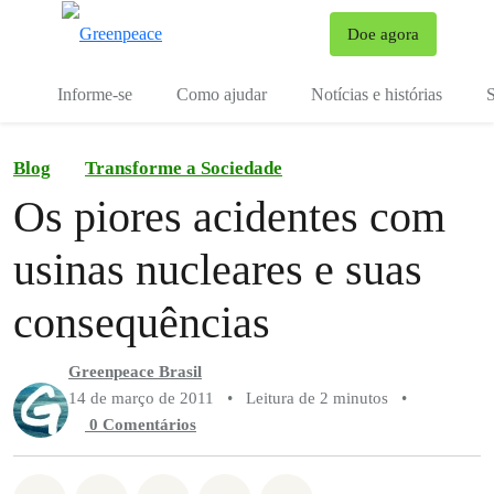
Mu
Doe agora
Menu
Informe-se
Como ajudar
Notícias e histórias
S
Blog
Transforme a Sociedade
Os piores acidentes com
usinas nucleares e suas
consequências
Greenpeace Brasil
14 de março de 2011
•
Leitura de 2 minutos
•
0 Comentários