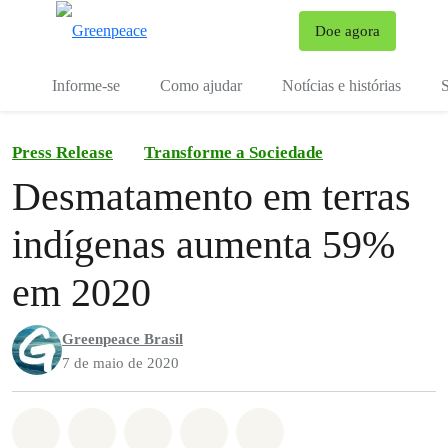
Mu
Doe agora
Menu
Informe-se
Como ajudar
Notícias e histórias
S
Press Release
Transforme a Sociedade
Desmatamento em terras
indígenas aumenta 59%
em 2020
Greenpeace Brasil
7 de maio de 2020
Compartilhado em Whatsapp
Compartilhado em Facebook
Compartilhado em Twitter
Compartilhe por Email
Compartilhe em Blue