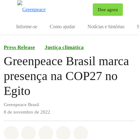
Mu
Doe agora
Menu
Informe-se
Como ajudar
Notícias e histórias
S
Press Release
Justiça climática
Greenpeace Brasil marca
presença na COP27 no
Egito
Greenpeace Brasil
8 de novembro de 2022
Compartilhado em Whatsapp
Compartilhado em Facebook
Compartilhado em Twitter
Compartilhe por Email
Compartilhe em Blue