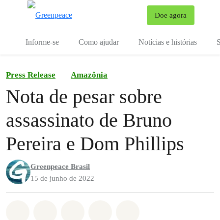
Mu
Doe agora
Menu
Informe-se
Como ajudar
Notícias e histórias
S
Press Release
Amazônia
Nota de pesar sobre
assassinato de Bruno
Pereira e Dom Phillips
Greenpeace Brasil
15 de junho de 2022
Compartilhado em Whatsapp
Compartilhado em Facebook
Compartilhado em Twitter
Compartilhe por Email
Compartilhe em Blue