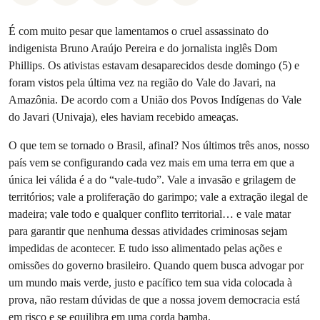
É com muito pesar que lamentamos o cruel assassinato do
indigenista Bruno Araújo Pereira e do jornalista inglês Dom
Phillips. Os ativistas estavam desaparecidos desde domingo (5) e
foram vistos pela última vez na região do Vale do Javari, na
Amazônia. De acordo com a União dos Povos Indígenas do Vale
do Javari (Univaja), eles haviam recebido ameaças.
O que tem se tornado o Brasil, afinal? Nos últimos três anos, nosso
país vem se configurando cada vez mais em uma terra em que a
única lei válida é a do “vale-tudo”. Vale a invasão e grilagem de
territórios; vale a proliferação do garimpo; vale a extração ilegal de
madeira; vale todo e qualquer conflito territorial… e vale matar
para garantir que nenhuma dessas atividades criminosas sejam
impedidas de acontecer. E tudo isso alimentado pelas ações e
omissões do governo brasileiro. Quando quem busca advogar por
um mundo mais verde, justo e pacífico tem sua vida colocada à
prova, não restam dúvidas de que a nossa jovem democracia está
em risco e se equilibra em uma corda bamba.