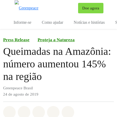
Mu
Doe agora
Menu
Informe-se
Como ajudar
Notícias e histórias
S
Press Release
Proteja a Natureza
Queimadas na Amazônia:
número aumentou 145%
na região
Greenpeace Brasil
24 de agosto de 2019
Compartilhado em Whatsapp
Compartilhado em Facebook
Compartilhado em Twitter
Compartilhe por Email
Compartilhe em Blue