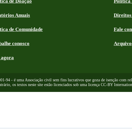
ítica de Doação
Política
atórios Anuais
Direitos
ítica de Comunidade
Fale co
balhe conosco
Arquivo
 agora
-94 - é uma Associação civil sem fins lucrativos que goza de isenção com relaç
trário, os textos neste site estão licenciados sob uma licença CC-BY Internation