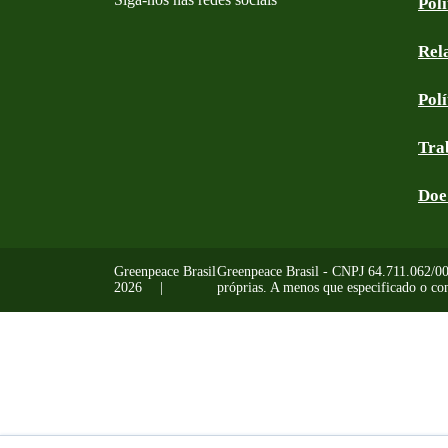
Pol
Rel
Facebook
Instagram
YouTube
Linkedin
Bluesky
Tik Tok
Threads
RSS
Pol
Tra
Doe
Greenpeace Brasil
Greenpeace Brasil - CNPJ 64.711.062/0001
2026
próprias. A menos que especificado o con