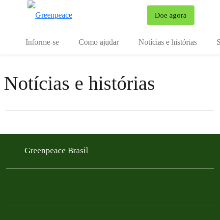
Mu
Doe agora
Menu
Informe-se
Como ajudar
Notícias e histórias
S
Notícias e histórias
Filter posts
Filtered results
Greenpeace Brasil