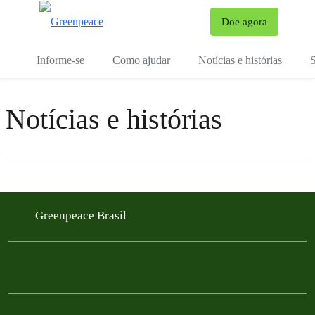
Mu
Doe agora
Menu
Informe-se
Como ajudar
Notícias e histórias
S
Notícias e histórias
Filter posts
Filtered results
Greenpeace Brasil