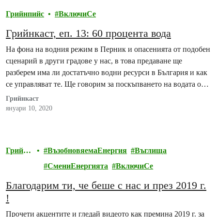
Грийнпийс
ВключиСе
Грийнкаст, еп. 13: 60 процента вода
На фона на водния режим в Перник и опасенията от подобен
сценарий в други градове у нас, в това предаване ще
разберем има ли достатъчно водни ресурси в България и как
се управляват те. Ще говорим за поскъпването на водата от
началото на тази година и оправдано ли е то. Ще обсъдим и
Грийнкаст
имат ли…
януари 10, 2020
Грийнп
ВъзобновяемаЕнергия
Въглища
ийс
СмениЕнергията
ВключиСе
Благодарим ти, че беше с нас и през 2019 г.
!
Прочети акцентите и гледай видеото как премина 2019 г. за