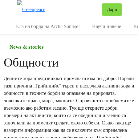
В
Дари
Меню
Ела на борда на Arctic Sunrise!
Научи повече
В
News & stories
Общности
Дейните хора предизвикват промяната към по-добро. Поради
тази причина „Грийнпийс“ търси и насърчава активни хора и
общности в техните борби за опазване на природата,
човешките права, мира, законите. Справянето с проблемите е
възможно ако работим заедно. Тук ще откриете добри
примери на активисти, които са се обединили и заедно са
започнали да променят средата около себе си. Също така ще
намерите информация как да се включите към определена
инициатива или да станете доброволец на „Грийнпийс“.