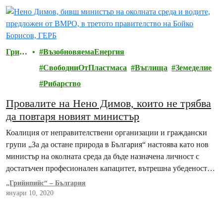
Грийн
ВъзобновяемаЕнергия
пийс
СвободниОтПластмаса
Въглища
Земеделие
Рибарство
Провалите на Нено Димов, които не трябва
да повтаря новият министър
Коалиция от неправителствени организации и граждански
групи „За да остане природа в България“ настоява като нов
министър на околната среда да бъде назначена личност с
достатъчен професионален капацитет, вътрешна убеденост…
„Грийнпийс“ – България
януари 10, 2020