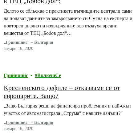
в ТЕЦ „Бобов дол“:
Делото се сблъсква с практиката въглищните централи сами
да подават данните за замърсяването си Смяна на експерта и
повторен анализ на изхвърляните във въздуха вредни
вещества от ТЕЦ „Бобов дол“…
„Грийнпийс“ – България
януари 16, 2020
Грийнпийс
ВключиСе
Кресненското дефиле – отказваме се от
европарите. Защо?
„Защо България реши да финансира проблемния и най-скъп
участък от автомагистрала „Струма" с нашите данъци?“
„Грийнпийс“ – България
януари 16, 2020