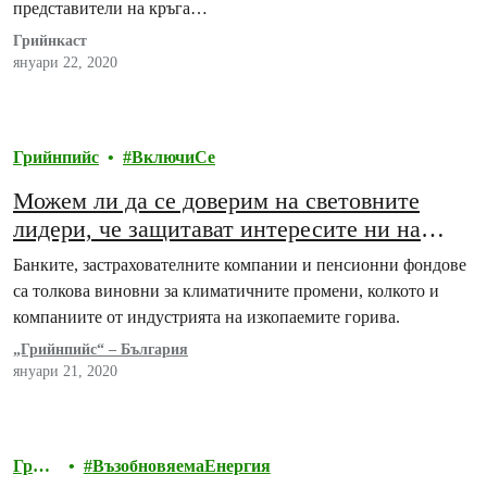
представители на кръга…
Грийнкаст
януари 22, 2020
Грийнпийс
ВключиСе
Можем ли да се доверим на световните
лидери, че защитават интересите ни на
Световния икономически форум в Давос?
Банките, застрахователните компании и пенсионни фондове
са толкова виновни за климатичните промени, колкото и
компаниите от индустрията на изкопаемите горива.
„Грийнпийс“ – България
януари 21, 2020
Грий
ВъзобновяемаЕнергия