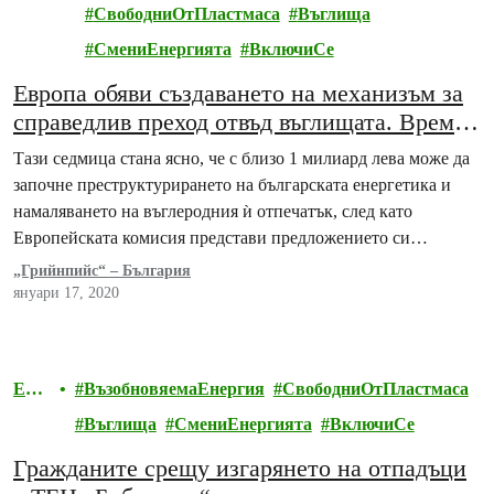
нпий
СвободниОтПластмаса
Въглища
с
СмениЕнергията
ВключиСе
Европа обяви създаването на механизъм за
справедлив преход отвъд въглищата. Време
е да се подготвим
Тази седмица стана ясно, че с близо 1 милиард лева може да
започне преструктурирането на българската енергетика и
намаляването на въглеродния ѝ отпечатък, след като
Европейската комисия представи предложението си…
„Грийнпийс“ – България
януари 17, 2020
Ене
ВъзобновяемаЕнергия
СвободниОтПластмаса
рги
Въглища
СмениЕнергията
ВключиСе
я
Гражданите срещу изгарянето на отпадъци