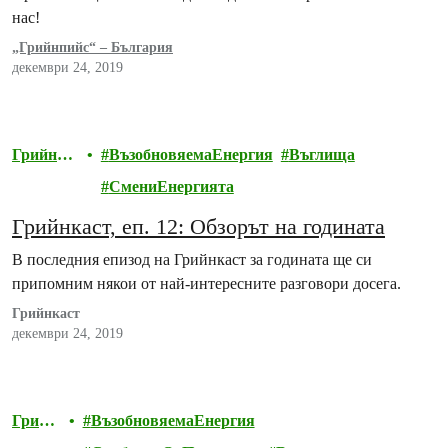
нас!
„Грийнпийс“ – България
декември 24, 2019
Грийнпи
ВъзобновяемаЕнергия
Въглища
йс
СмениЕнергията
Грийнкаст, еп. 12: Обзорът на годината
В последния епизод на Грийнкаст за годината ще си
припомним някои от най-интересните разговори досега.
Грийнкаст
декември 24, 2019
Грийн
ВъзобновяемаЕнергия
пийс