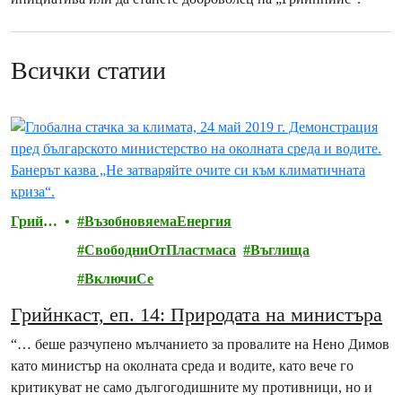
Всички статии
Грийн
ВъзобновяемаЕнергия
пийс
СвободниОтПластмаса
Въглища
ВключиСе
Грийнкаст, еп. 14: Природата на министъра
“… беше разчупено мълчанието за провалите на Нено Димов
като министър на околната среда и водите, като вече го
критикуват не само дългогодишните му противници, но и