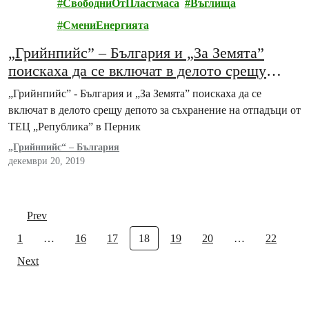
СвободниОтПластмаса
Въглища
СмениЕнергията
„Грийнпийс” – България и „За Земята”
поискаха да се включат в делото срещу
депото за съхранение на отпадъци от ТЕЦ
„Грийнпийс” - България и „За Земята” поискаха да се
„Република” в Перник
включат в делото срещу депото за съхранение на отпадъци от
ТЕЦ „Република” в Перник
„Грийнпийс“ – България
декември 20, 2019
Prev
1
…
16
17
18
19
20
…
22
Next